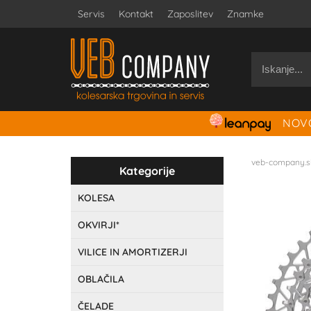
Servis
Kontakt
Zaposlitev
Znamke
NOVO
veb-company.s
Kategorije
KOLESA
OKVIRJI*
VILICE IN AMORTIZERJI
OBLAČILA
ČELADE