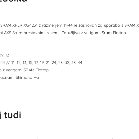
 SRAM XPLR XG-1231 z razmerjem 11-44 je zasnovan za uporabo s SRAM XP
mi AXS Sram prestavnimi sistemi. Združljivo z verigami Sram Flattop.
av: 12
4 // 11, 12, 13, 15, 17, 19, 21, 24, 28, 32, 38, 44
o z verigami SRAM Flattop
z račnami Shimano HG
 tudi