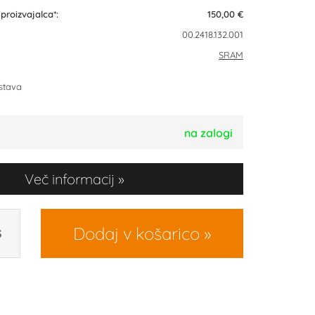
roizvajalca*:
150,00 €
00.2418.132.001
SRAM
stava
na zalogi
Več informacij
Dodaj v košarico
S