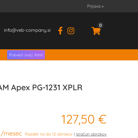
Prijava
»
0
info
veb-company.si
.
Preveri svoj limit
AM Apex PG-1231 XPLR
127,50 €
/mesec
Razdeli na do 12 obrokov