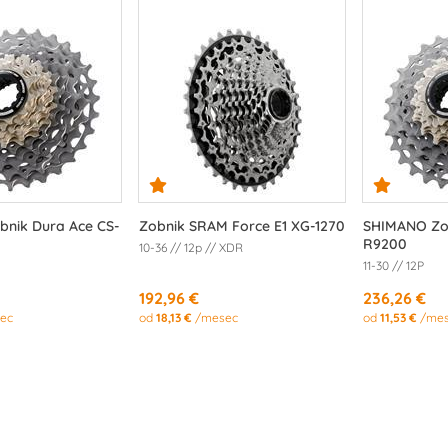
nik Dura Ace CS-
Zobnik SRAM Force E1 XG-1270
SHIMANO Zob
R9200
10-36 // 12p // XDR
11-30 // 12P
192,96 €
236,26 €
ec
od
18,13 €
/mesec
od
11,53 €
/mes