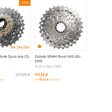
-15%
nik Dura Ace CS-
Zobnik SRAM Rival AXS XG-
1250
10-30 // 12p // XDR
277,95 €
112,16 €
ec
od
10,52 €
/mesec