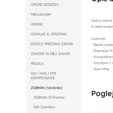
OPORE SEDEŽEV
MENJALNIKI
Zadnji zobnik
VERIGE
in elektronski
GONILKE & VERIŽNIKI
Lastnosti:
ROČICE PRESTAV/ ZAVOR
- Število prest
- Razmerje: 11-4
ZAVORE IN DELI ZAVOR
- Kompatibiln
- Združljivo 
PEDALA
- Teža: 439g
DI2 / AXS / EPS
KOMPONENTE
ZOBNIKI (Verižniki)
Poglej
ZOBNIKI 13 Prestav
Deli Zobnikov