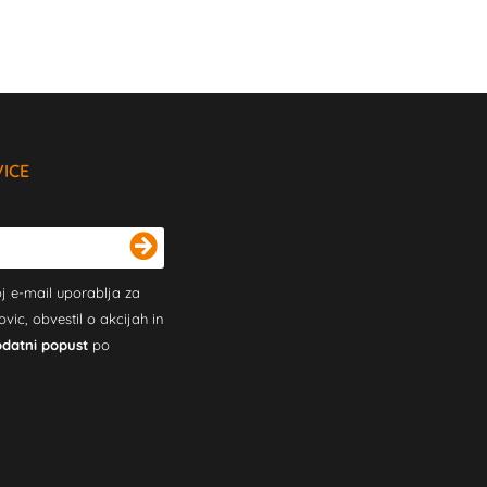
VICE
j e-mail uporablja za
c, obvestil o akcijah in
odatni popust
po