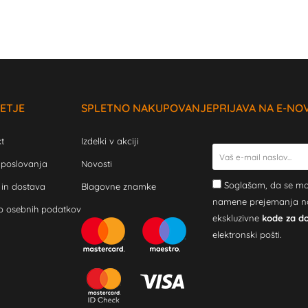
ETJE
SPLETNO NAKUPOVANJE
PRIJAVA NA E-NO
t
Izdelki v akciji
 poslovanja
Novosti
Soglašam, da se mo
 in dostava
Blagovne znamke
namene prejemanja novi
o osebnih podatkov
ekskluzivne
kode za d
elektronski pošti.