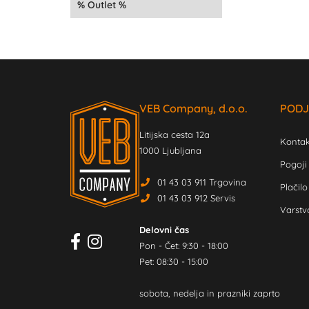
Outlet
VEB Company, d.o.o.
PODJ
Litijska cesta 12a
Kontak
1000 Ljubljana
Pogoji
01 43 03 911 Trgovina
Plačilo
01 43 03 912 Servis
Varstv
Delovni čas
Pon - Čet: 9:30 - 18:00
Pet: 08:30 - 15:00
sobota, nedelja in prazniki zaprto