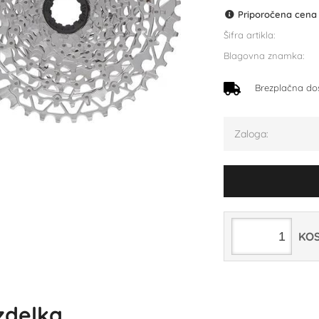
Priporočena cena p
Šifra artikla:
Blagovna znamka:
Brezplačna do
Zaloga:
KO
izdelka