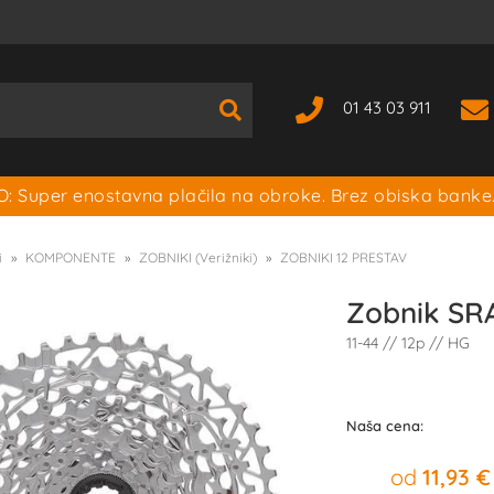
01 43 03 911
: Super enostavna plačila na obroke. Brez obiska banke
i
KOMPONENTE
ZOBNIKI (Verižniki)
ZOBNIKI 12 PRESTAV
Zobnik SR
11-44 // 12p // HG
Naša cena:
od
11,93 €