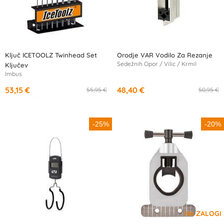
Ključ ICETOOLZ Twinhead Set
Orodje VAR Vodilo Za Rezanje
Sedežnih Opor / Vilic / Krmil
Ključev
Imbus
53,15 €
48,40 €
55,95 €
50,95 €
od
17,67 €
/mesec
-25%
-20%