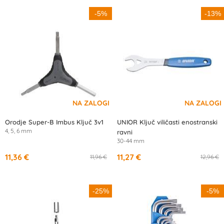
-5%
-13%
Orodje Super-B Imbus Ključ 3v1
UNIOR Ključ viličasti enostranski
4, 5, 6 mm
ravni
30-44 mm
11,36 €
11,27 €
11,96 €
12,96 €
-25%
-5%