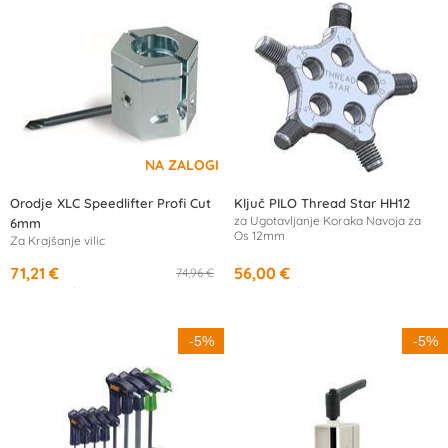
Orodje XLC Speedlifter Profi Cut
Ključ PILO Thread Star HH12
za Ugotavljanje Koraka Navoja za
6mm
Os 12mm
Za Krajšanje vilic
71,21 €
56,00 €
74,96 €
od
13,08 €
/mesec
od
10,32 €
/mesec
-5%
-5%