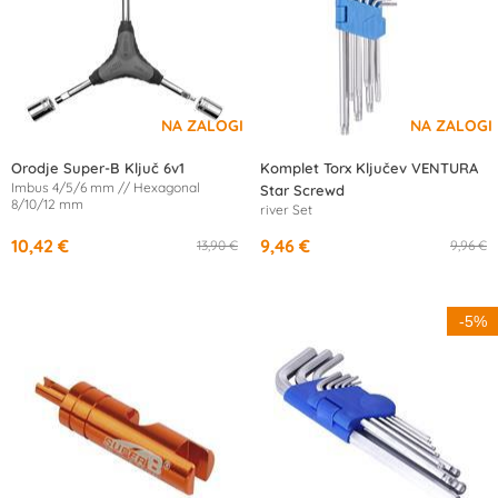
Orodje Super-B Ključ 6v1
Komplet Torx Ključev VENTURA
Imbus 4/5/6 mm // Hexagonal
Star Screwd
8/10/12 mm
river Set
10,42 €
9,46 €
13,90 €
9,96 €
-5%