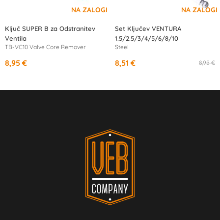
Ključ SUPER B za Odstranitev
Set Ključev VENTURA
Ventila
1.5/2.5/3/4/5/6/8/10
TB-VC10 Valve Core Remover
Steel
8,95 €
8,51 €
8,95 €