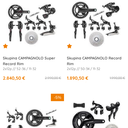
Skupina CAMPAGNOLO Super
Skupina CAMPAGNOLO Record
Record Rim
Rim
2x12p // 52-36 / 11-32
2x12p // 50-34 / 11-32
2.840,50 €
1.890,50 €
2.990,00 €
1.990,00 €
od
46,31 €
/mesec
od
30,82 €
/mesec
-5%