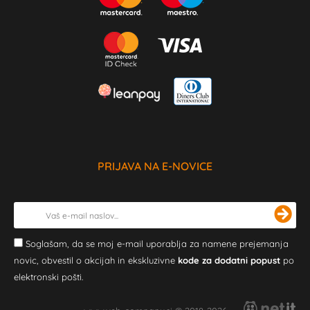
PRIJAVA NA E-NOVICE
Soglašam, da se moj e-mail uporablja za namene prejemanja
novic, obvestil o akcijah in ekskluzivne
kode za dodatni popust
po
elektronski pošti.