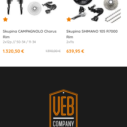
Skupina CAMPAGNOLO Chorus
Skupina SHIMANO 105 R7000
Rim
Rim
2x12p // 50-34 / 11-34
2x11s
1.320,50 €
639,95 €
1.390,00 €
od
22,22 €
/mesec
od
10,77 €
/mesec