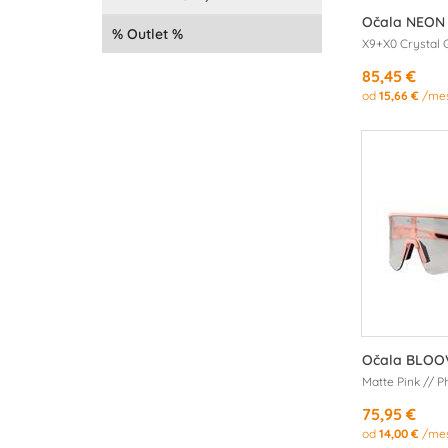
Očala NEON
Outlet
X9+X0 Crystal 
85,45 €
od
15,66 €
/me
Očala BLOO
Matte Pink // 
75,95 €
od
14,00 €
/me