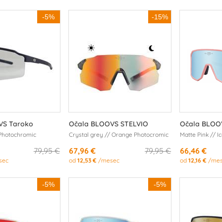
-5%
-15%
VS Taroko
Očala BLOOVS STELVIO
Očala BLOO
 Photochromic
Crystal grey // Orange Photocromic
Matte Pink // I
79,95 €
67,96 €
79,95 €
66,46 €
sec
od
12,53 €
/mesec
od
12,16 €
/mes
-5%
-5%