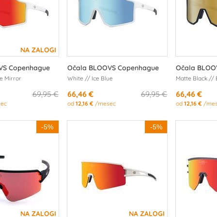
VS Copenhague
Očala BLOOVS Copenhague
Očala BLOO
e Mirror
White // Ice Blue
Matte Black //
69,95 €
66,46 €
69,95 €
66,46 €
ec
od
12,16 €
/mesec
od
12,16 €
/mes
-5%
-5%