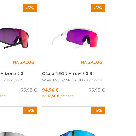
-5%
-5%
Arizona 2.0
Očala NEON Arrow 2.0 S
D Vision cat.3
White Matt // Mirror HD vision cat.3
99,95 €
94,96 €
99,95 €
sec
od
17,50 €
/mesec
-5%
-5%