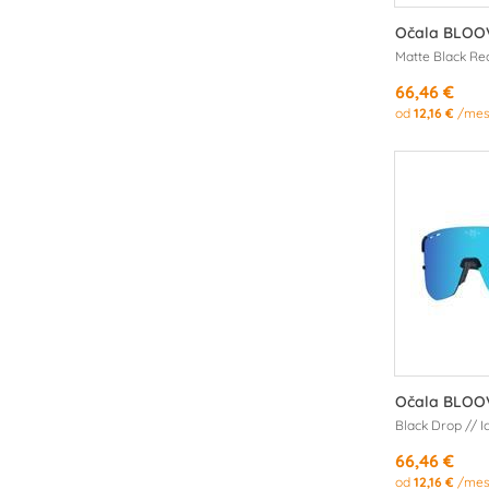
Očala BLOO
Matte Black Re
66,46 €
od
12,16 €
/mes
Očala BLOOV
Black Drop // I
66,46 €
od
12,16 €
/mes