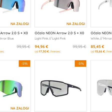
Arrow 2.0 S + X0
Očala NEON Arrow 2.0 S + X0
Očala NEON 
irror Blue
Light Pink // Light Pink
White // Mirror
99,95 €
94,96 €
99,95 €
85,45 €
sec
od
17,50 €
/mesec
od
15,66 €
/me
-5%
-5%