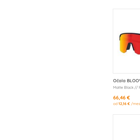
Očala BLOO
Matte Black // 
66,46 €
od
12,16 €
/mes