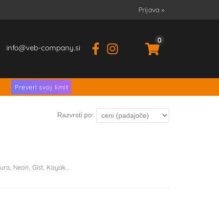
Prijava
»
0
info
veb-company.si
.
Preveri svoj limit
Razvrsti po:
ra, Neon, Gist, Kayak...