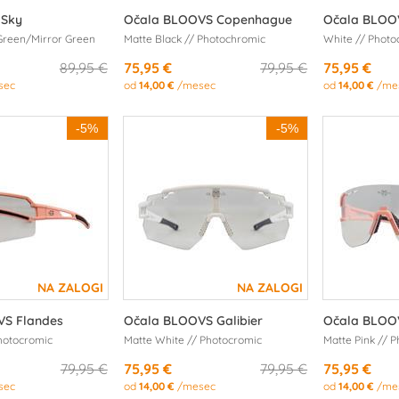
 Sky
Očala BLOOVS Copenhague
Očala BLOO
Green/Mirror Green
Matte Black // Photochromic
White // Photo
89,95 €
75,95 €
79,95 €
75,95 €
sec
od
14,00 €
/mesec
od
14,00 €
/me
-5%
-5%
VS Flandes
Očala BLOOVS Galibier
Očala BLOOV
Photocromic
Matte White // Photocromic
Matte Pink // 
79,95 €
75,95 €
79,95 €
75,95 €
sec
od
14,00 €
/mesec
od
14,00 €
/me