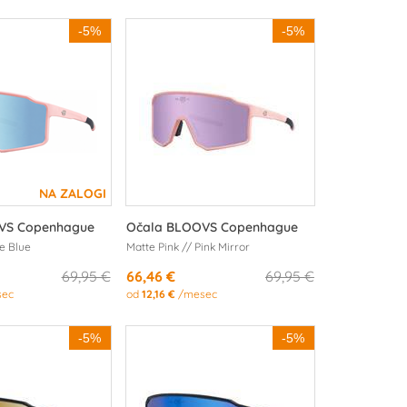
-5%
-5%
VS Copenhague
Očala BLOOVS Copenhague
ce Blue
Matte Pink // Pink Mirror
69,95 €
66,46 €
69,95 €
ec
od
12,16 €
/mesec
-5%
-5%