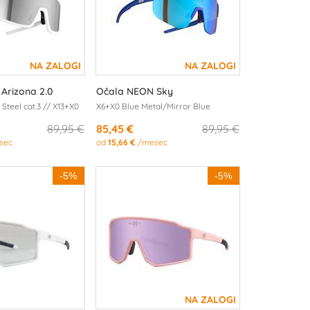
Arizona 2.0
Očala NEON Sky
 Steel cat.3 // X13+X0
X6+X0 Blue Metal/Mirror Blue
89,95 €
85,45 €
89,95 €
sec
od
15,66 €
/mesec
-5%
-5%