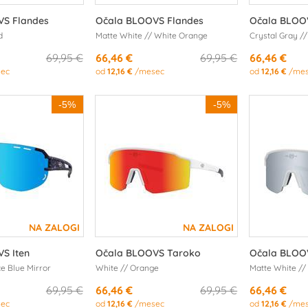
VS Flandes
Očala BLOOVS Flandes
Očala BLOOV
d
Matte White // White Orange
Crystal Gray /
69,95 €
66,46 €
69,95 €
66,46 €
ec
od
12,16 €
/mesec
od
12,16 €
/mes
-5%
-5%
S Iten
Očala BLOOVS Taroko
Očala BLOO
ce Blue Mirror
White // Orange
Matte White // 
69,95 €
66,46 €
69,95 €
66,46 €
ec
od
12,16 €
/mesec
od
12,16 €
/mes