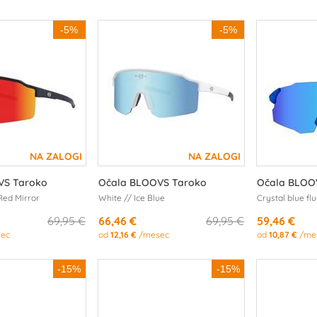
-5%
-5%
VS Taroko
Očala BLOOVS Taroko
Očala BLOO
Red Mirror
White // Ice Blue
Crystal blue flu
69,95 €
66,46 €
69,95 €
59,46 €
ec
od
12,16 €
/mesec
od
10,87 €
/me
-15%
-15%