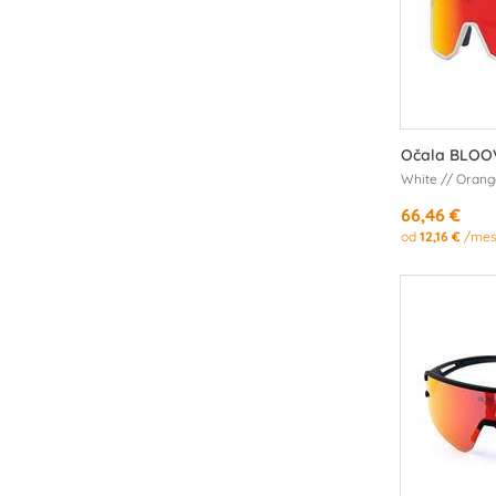
Očala BLOO
White // Orang
66,46 €
od
12,16 €
/mes