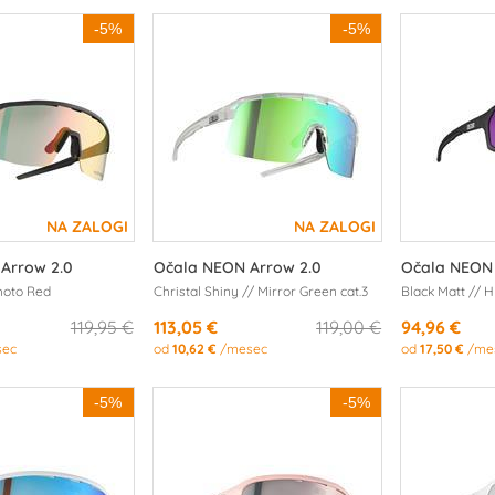
-5%
-5%
Arrow 2.0
Očala NEON Arrow 2.0
Očala NEON 
Photo Red
Christal Shiny // Mirror Green cat.3
Black Matt // H
119,95 €
113,05 €
119,00 €
94,96 €
sec
od
10,62 €
/mesec
od
17,50 €
/me
-5%
-5%