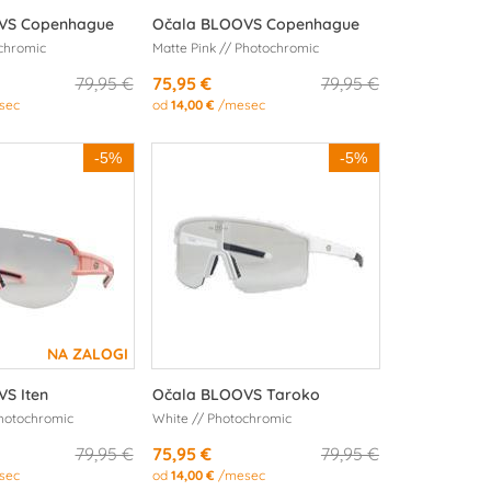
VS Copenhague
Očala BLOOVS Copenhague
chromic
Matte Pink // Photochromic
79,95 €
75,95 €
79,95 €
sec
od
14,00 €
/mesec
-5%
-5%
S Iten
Očala BLOOVS Taroko
Photochromic
White // Photochromic
79,95 €
75,95 €
79,95 €
sec
od
14,00 €
/mesec