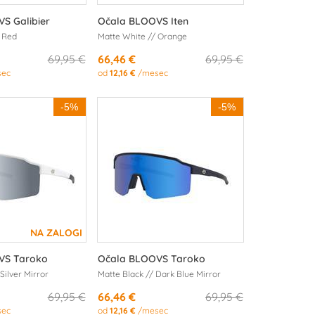
S Galibier
Očala BLOOVS Iten
/ Red
Matte White // Orange
69,95 €
66,46 €
69,95 €
ec
od
12,16 €
/mesec
-5%
-5%
VS Taroko
Očala BLOOVS Taroko
Silver Mirror
Matte Black // Dark Blue Mirror
69,95 €
66,46 €
69,95 €
ec
od
12,16 €
/mesec