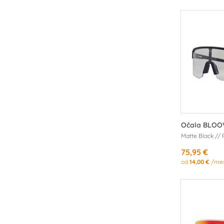
Očala BLOO
Matte Black //
75,95 €
od
14,00 €
/me