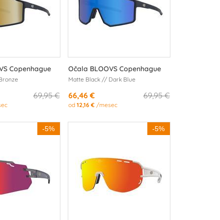
VS Copenhague
Očala BLOOVS Copenhague
 Bronze
Matte Black // Dark Blue
69,95 €
66,46 €
69,95 €
ec
od
12,16 €
/mesec
-5%
-5%