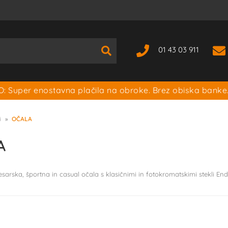
01 43 03 911
: Super enostavna plačila na obroke. Brez obiska banke
i
OČALA
A
esarska, športna in casual očala s klasičnimi in fotokromatskimi stekli Endu