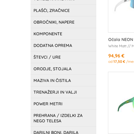
PLAŠČI, ZRAČNICE
OBROČNIKI, NAPERE
KOMPONENTE
Očala NEON 
DODATNA OPREMA
White Matt // M
94,96 €
ŠTEVCI / URE
od
17,50 €
/me
ORODJE, STOJALA
MAZIVA IN ČISTILA
TRENAŽERJI IN VALJI
POWER METRI
PREHRANA / IZDELKI ZA
NEGO TELESA
DARILNI BONI, DARILA