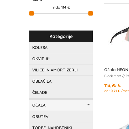
9
do
114
€
Kategorije
KOLESA
OKVIRJI*
Očala NEON 
VILICE IN AMORTIZERJI
Black Matt // 
OBLAČILA
113,95 €
od
10,71 €
/me
ČELADE
OČALA
OBUTEV
TORBE, NAHRBTNIKI