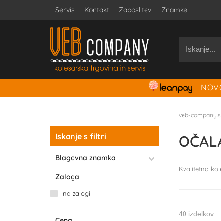
Servis
Kontakt
Zaposlitev
Znamke
NOVO
veb-company.s
Iskanje s filtri
OČAL
Blagovna znamka
Kvalitetna kol
Zaloga
na zalogi
40 izdelkov
Cena