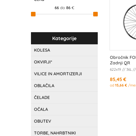
66
do
86
€
Kategorije
KOLESA
Obročnik FO
OKVIRJI*
Zadnji QR
622x19 // 36L /
VILICE IN AMORTIZERJI
85,45 €
OBLAČILA
od
15,66 €
/me
ČELADE
OČALA
OBUTEV
TORBE, NAHRBTNIKI