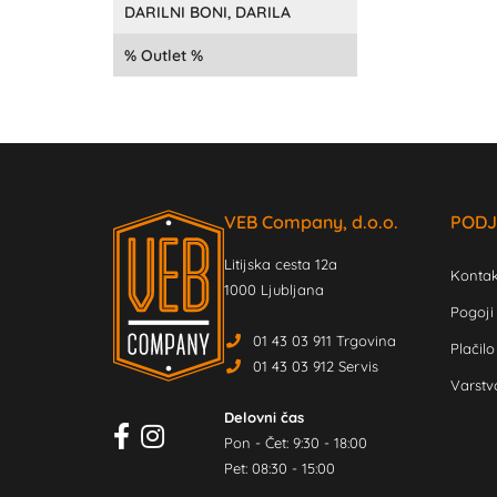
DARILNI BONI, DARILA
Outlet
VEB Company, d.o.o.
PODJ
Litijska cesta 12a
Kontak
1000 Ljubljana
Pogoji
01 43 03 911 Trgovina
Plačilo
01 43 03 912 Servis
Varstv
Delovni čas
Pon - Čet: 9:30 - 18:00
Pet: 08:30 - 15:00