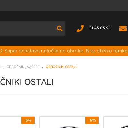
01 43 03 911
: Super enostavna plačila na obroke. Brez obiska banke
i
OBROČNIKI, NAPERE
OBROČNIKI OSTALI
NIKI OSTALI
-5%
-5%