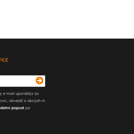
VICE
j e-mail uporablja za
c, obvestil o akcijah in
odatni popust
po