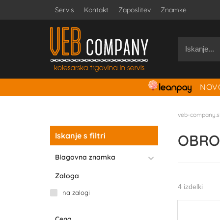
Servis
Kontakt
Zaposlitev
Znamke
NOVO
veb-company.s
Iskanje s filtri
OBROČ
Blagovna znamka
Zaloga
4 izdelki
na zalogi
Cena