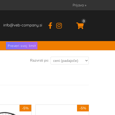
Prijava
»
0
info
veb-company.si
.
Preveri svoj limit
Razvrsti po:
-5%
-5%