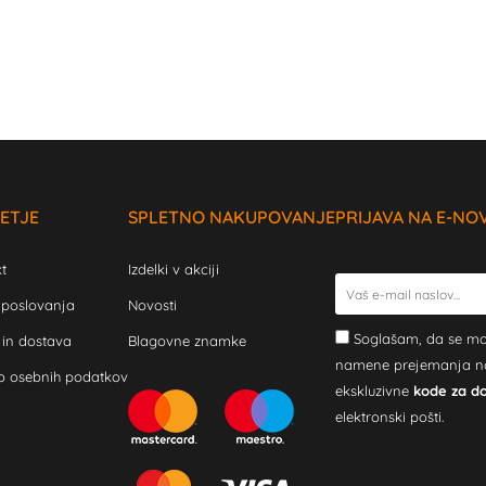
ETJE
SPLETNO NAKUPOVANJE
PRIJAVA NA E-NO
t
Izdelki v akciji
 poslovanja
Novosti
Soglašam, da se mo
 in dostava
Blagovne znamke
namene prejemanja novi
o osebnih podatkov
ekskluzivne
kode za d
elektronski pošti.