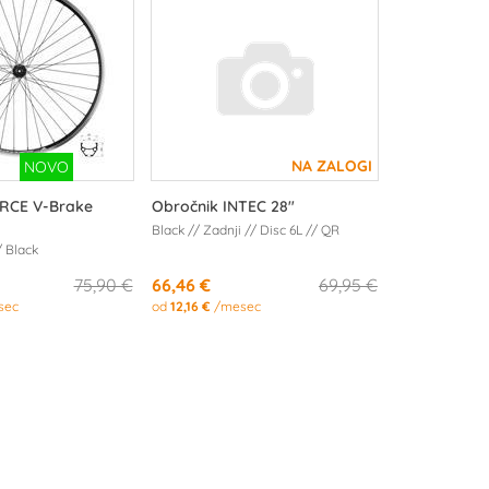
ORCE V-Brake
Obročnik INTEC 28"
Black // Zadnji // Disc 6L // QR
/ Black
75,90 €
66,46 €
69,95 €
sec
od
12,16 €
/mesec