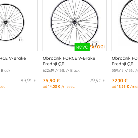
RCE V-Brake
Obročnik FORCE V-Brake
Obročnik F
Prednji QR
Prednji QR
/ Black
622x19 // 36L // Black
559x19 // 36L /
89,95 €
75,90 €
79,90 €
72,10 €
sec
od
14,00 €
/mesec
od
13,26 €
/me