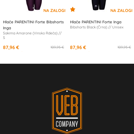
Hlače PARENTINI Forte Bibshorts
Hlače PARENTINI Forte Inga
Bibshorts Black (Črna) // Unisex
Inga
Sakima Amarone (Vinsko Rdeča) //
S
87,96 €
87,96 €
109,95 €
109,95 €
od
16,21 €
/mesec
od
16,21 €
/mesec