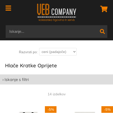
Hlače Kratke Oprijete
› Iskanje s filtri
14 izdelkov
-5%
-5%