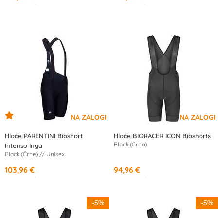
od
11,84 €
/mesec
od
11,84 €
/mesec
Hlače PARENTINI Bibshort
Hlače BIORACER ICON Bibshorts
Black (Črna)
Intenso Inga
Black (Črne) // Unisex
103,96 €
94,96 €
od
19,16 €
/mesec
od
17,50 €
/mesec
-5%
-5%