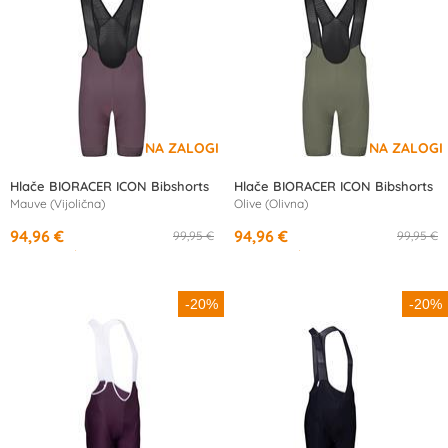
Hlače BIORACER ICON Bibshorts
Hlače BIORACER ICON Bibshorts
Mauve (Vijolična)
Olive (Olivna)
94,96 €
94,96 €
99,95 €
99,95 €
od
17,50 €
/mesec
od
17,50 €
/mesec
-20%
-20%