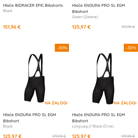
Hlače BIORACER EPIC Bibshorts
Hlače ENDURA PRO SL EGM
Black
Bibshort
Green (Zelene)
151,96 €
125,97 €
179,95 €
od
14,28 €
/mesec
od
11,84 €
/mesec
-30%
-30%
Hlače ENDURA PRO SL EGM
Hlače ENDURA PRO SL EGM
Bibshort
Bibshort
Black
Long Leg // Black (Črne)
125,97 €
125,97 €
179,95 €
179,95 €