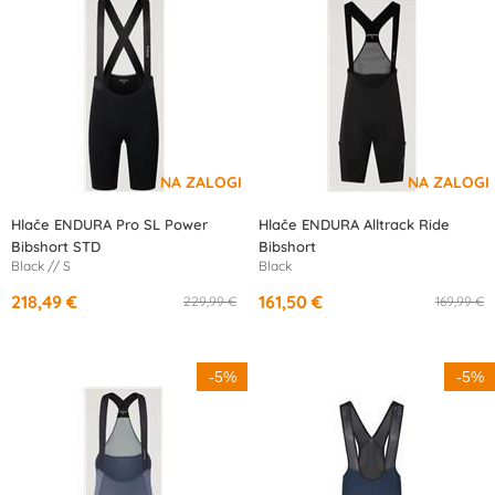
Hlače ENDURA Pro SL Power
Hlače ENDURA Alltrack Ride
Bibshort STD
Bibshort
Black // S
Black
218,49 €
161,50 €
229,99 €
169,99 €
od
10,65 €
/mesec
od
15,13 €
/mesec
-5%
-5%