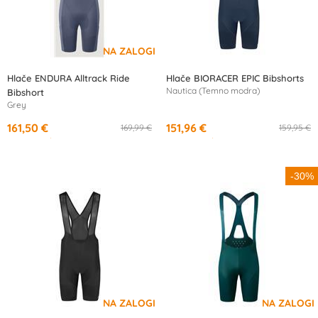
Hlače ENDURA Alltrack Ride
Hlače BIORACER EPIC Bibshorts
Nautica (Temno modra)
Bibshort
Grey
161,50 €
151,96 €
169,99 €
159,95 €
od
15,13 €
/mesec
od
14,28 €
/mesec
-30%