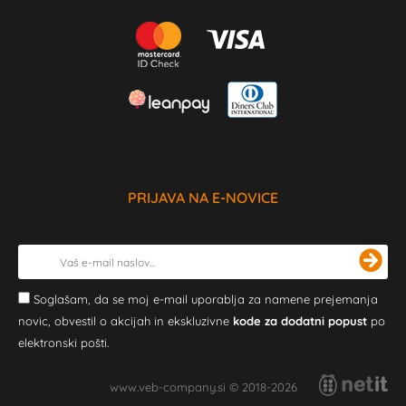
PRIJAVA NA E-NOVICE
Soglašam, da se moj e-mail uporablja za namene prejemanja
novic, obvestil o akcijah in ekskluzivne
kode za dodatni popust
po
elektronski pošti.
www.veb-company.si © 2018-2026