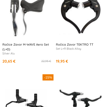
Ročice Zavor M-WAVE Aero Set
Ročica Zavor TEKTRO TT
Set L+R Black Alloy
(L+D)
Silver Alu
20,65 €
19,95 €
22,95 €
-15%