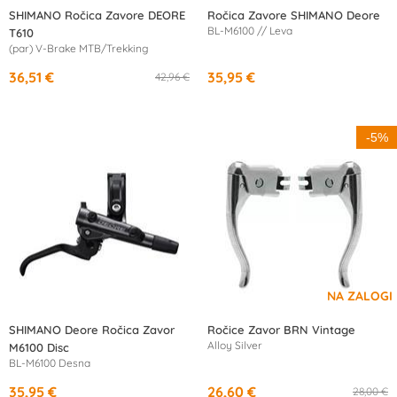
SHIMANO Ročica Zavore DEORE
Ročica Zavore SHIMANO Deore
BL-M6100 // Leva
T610
(par) V-Brake MTB/Trekking
36,51 €
35,95 €
42,96 €
-5%
SHIMANO Deore Ročica Zavor
Ročice Zavor BRN Vintage
Alloy Silver
M6100 Disc
BL-M6100 Desna
35,95 €
26,60 €
28,00 €