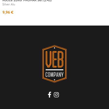
Ročice Zavor PROMAX Set (L+D)
Silver Alu
9,96 €