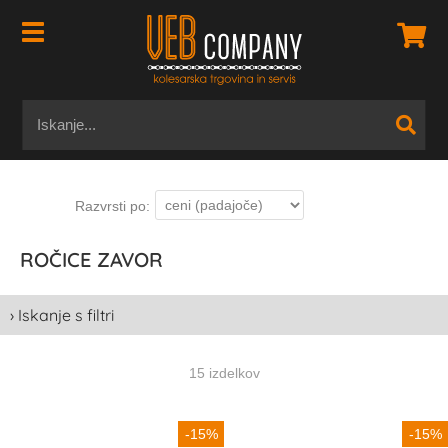
ROČICE ZAVOR
› Iskanje s filtri
15 izdelkov
-15%
-15%