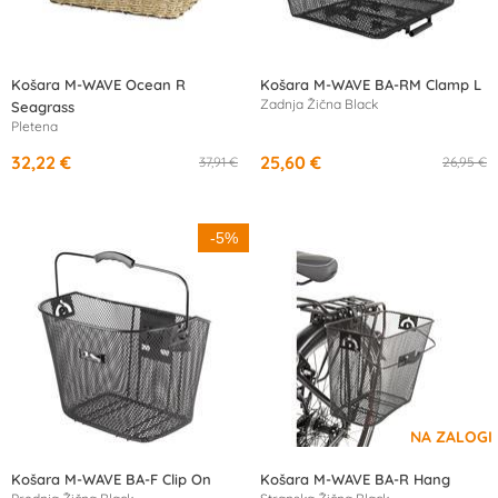
Košara M-WAVE Ocean R
Košara M-WAVE BA-RM Clamp L
Zadnja Žična Black
Seagrass
Pletena
32,22 €
25,60 €
37,91 €
26,95 €
-5%
Košara M-WAVE BA-F Clip On
Košara M-WAVE BA-R Hang