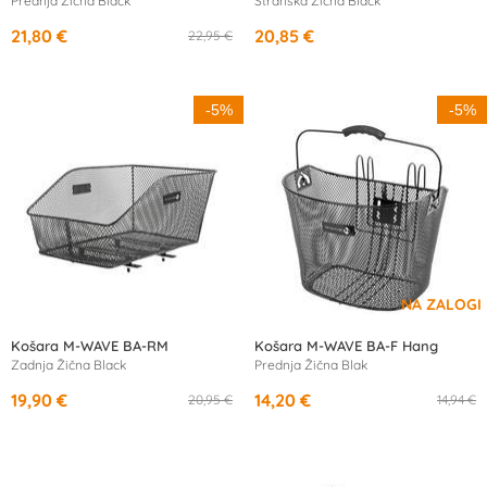
Prednja Žična Black
Stranska Žična Black
21,80 €
20,85 €
22,95 €
-5%
-5%
Košara M-WAVE BA-RM
Košara M-WAVE BA-F Hang
Zadnja Žična Black
Prednja Žična Blak
19,90 €
14,20 €
20,95 €
14,94 €