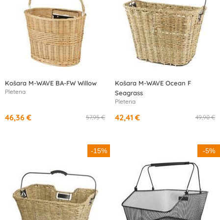
Košara M-WAVE BA-FW Willow
Košara M-WAVE Ocean F
Pletena
Seagrass
Pletena
46,36 €
42,41 €
57,95 €
49,90 €
-15%
-5%