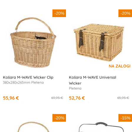
-20%
-20%
Košara M-WAVE Wicker Clip
Košara M-WAVE Universal
380x280x265mm Pletena
Wicker
Pletena
55,96 €
52,76 €
69,95 €
65,95 €
od
10,32 €
/mesec
od
17,67 €
/mesec
-20%
-15%