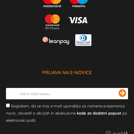
PRIJAVA NA E-NOVICE
Soglašam, da se moj e-mail uporablja za namene prejemanja
novic, obvestil o akcijah in ekskluzivne
kode za dodatni popust
po
elektronski pošti.