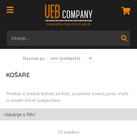
KOŠARE
Prednje in zadnje košare za kolo, za prevoz tovora, psov, mačk
in ostalih hišnih ljubljenčkov.
› Iskanje s filtri
13 izdelkov