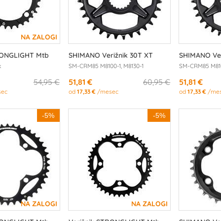
RONGLIGHT Mtb
SHIMANO Verižnik 30T XT
SHIMANO Ver
k
SM-CRM85 M8100-1, M8130-1
SM-CRM85 M810
54,95 €
51,81 €
60,95 €
51,81 €
sec
od
17,33 €
/mesec
od
17,33 €
/me
-5%
-5%