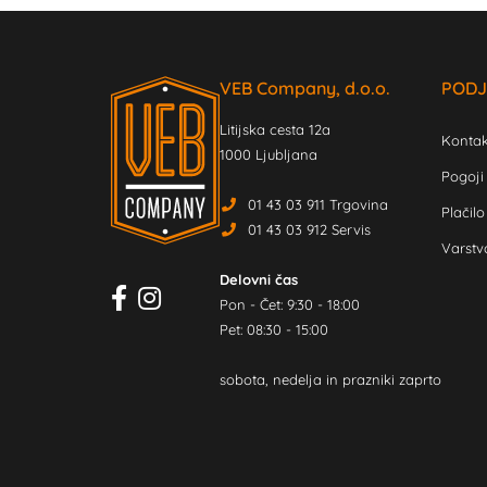
VEB Company, d.o.o.
PODJ
Litijska cesta 12a
Kontak
1000 Ljubljana
Pogoji
01 43 03 911 Trgovina
Plačilo
01 43 03 912 Servis
Varstv
Delovni čas
Pon - Čet: 9:30 - 18:00
Pet: 08:30 - 15:00
sobota, nedelja in prazniki zaprto