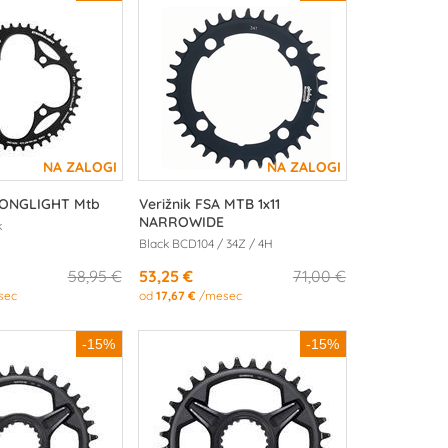
RONGLIGHT Mtb
Verižnik FSA MTB 1x11
NARROWIDE
k
Black BCD104 / 34Z / 4H
58,95 €
53,25 €
71,00 €
sec
od
17,67 €
/mesec
-15%
-15%