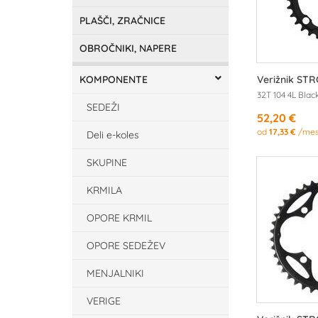
PLAŠČI, ZRAČNICE
OBROČNIKI, NAPERE
KOMPONENTE
Verižnik ST
32T 104 4L Blac
SEDEŽI
52,20 €
od
17,33 €
/me
Deli e-koles
SKUPINE
KRMILA
OPORE KRMIL
OPORE SEDEŽEV
MENJALNIKI
VERIGE