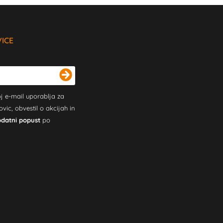
VICE
j e-mail uporablja za
c, obvestil o akcijah in
odatni popust
po