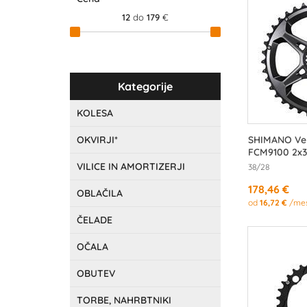
12
do
179
€
Kategorije
KOLESA
OKVIRJI*
SHIMANO Ver
FCM9100 2x
VILICE IN AMORTIZERJI
38/28
178,46 €
OBLAČILA
od
16,72 €
/me
ČELADE
OČALA
OBUTEV
TORBE, NAHRBTNIKI