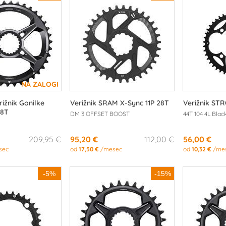
ižnik Gonilke
Verižnik SRAM X-Sync 11P 28T
Verižnik ST
38T
DM 3 OFFSET BOOST
44T 104 4L Blac
209,95 €
95,20 €
112,00 €
56,00 €
sec
od
17,50 €
/mesec
od
10,32 €
/me
-5%
-15%