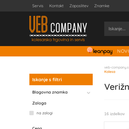
Servis
Kontakt
Zaposlitev
Znamke
NOVO
veb-company.s
Kolesa
Iskanje s filtri
Veriž
Blagovna znamka
Zaloga
na zalogi
16 izdelkov
Cena