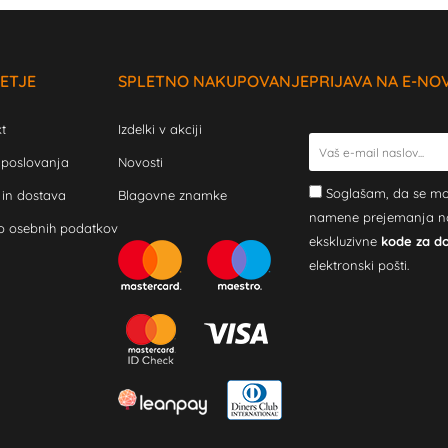
ETJE
SPLETNO NAKUPOVANJE
PRIJAVA NA E-NO
t
Izdelki v akciji
 poslovanja
Novosti
Soglašam, da se mo
 in dostava
Blagovne znamke
namene prejemanja novi
o osebnih podatkov
ekskluzivne
kode za d
elektronski pošti.