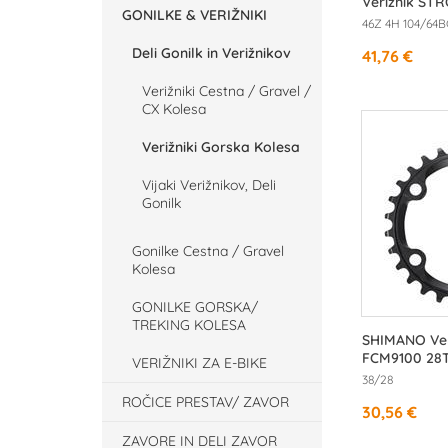
Verižnik ST
GONILKE & VERIŽNIKI
46Z 4H 104/64B
Deli Gonilk in Verižnikov
41,76 €
Verižniki Cestna / Gravel /
CX Kolesa
Verižniki Gorska Kolesa
Vijaki Verižnikov, Deli
Gonilk
Gonilke Cestna / Gravel
Kolesa
GONILKE GORSKA/
TREKING KOLESA
SHIMANO Ver
FCM9100 28
VERIŽNIKI ZA E-BIKE
38/28
ROČICE PRESTAV/ ZAVOR
30,56 €
ZAVORE IN DELI ZAVOR