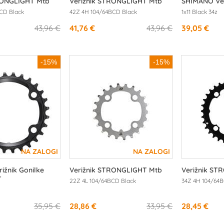
RONGLIGHT Mtb
Verižnik STRONGLIGHT Mtb
SHIMANO Ve
CD Black
42Z 4H 104/64BCD Black
1x11 Black 34z
43,96 €
41,76 €
43,96 €
39,05 €
-15%
-15%
ižnik Gonilke
Verižnik STRONGLIGHT Mtb
Verižnik ST
T
22Z 4L 104/64BCD Black
34Z 4H 104/64
35,95 €
28,86 €
33,95 €
28,45 €