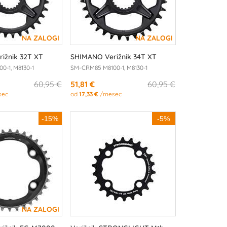
ižnik 32T XT
SHIMANO Verižnik 34T XT
0-1, M8130-1
SM-CRM85 M8100-1, M8130-1
60,95 €
51,81 €
60,95 €
sec
od
17,33 €
/mesec
-15%
-5%