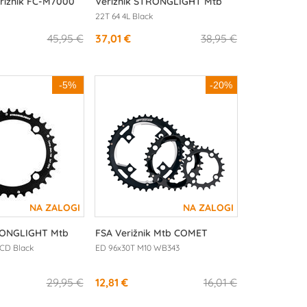
rižnik FC-M7000
Verižnik STRONGLIGHT Mtb
22T 64 4L Black
45,95 €
37,01 €
38,95 €
-5%
-20%
RONGLIGHT Mtb
FSA Verižnik Mtb COMET
BCD Black
ED 96x30T M10 WB343
29,95 €
12,81 €
16,01 €