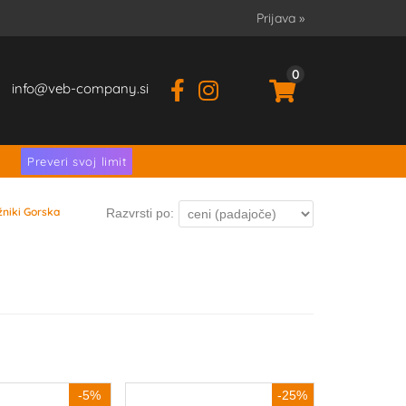
Prijava
»
0
info
veb-company.si
.
Preveri svoj limit
žniki Gorska
Razvrsti po:
-5%
-25%