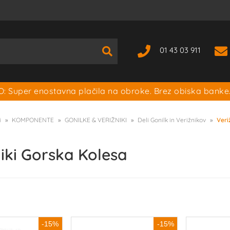
01 43 03 911
: Super enostavna plačila na obroke. Brez obiska banke
i
KOMPONENTE
GONILKE & VERIŽNIKI
Deli Gonilk in Verižnikov
Veri
niki Gorska Kolesa
-15%
-15%