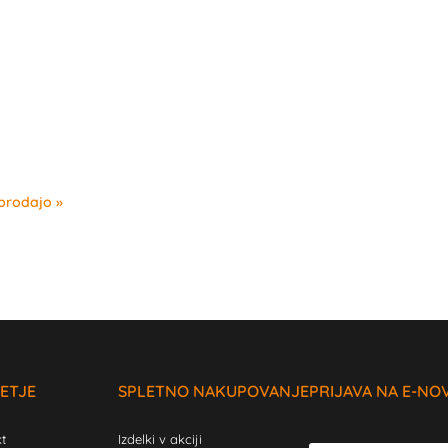
oprodajo
ETJE
SPLETNO NAKUPOVANJE
PRIJAVA NA E-NO
t
Izdelki v akciji