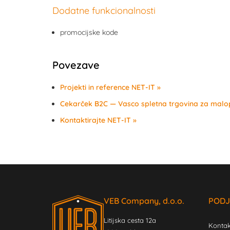
Dodatne funkcionalnosti
promocijske kode
Povezave
Projekti in reference NET-IT
Cekarček B2C — Vasco spletna trgovina za mal
Kontaktirajte NET-IT
VEB Company, d.o.o.
PODJ
Litijska cesta 12a
Kontak