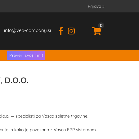
Prijava
»
0
info
veb-company.si
.
Preveri svoj limit
 D.O.O.
o.o. — specialisti za Vasco spletne trgovine.
sebuje in kako je povezana z Vasco ERP sistemom.