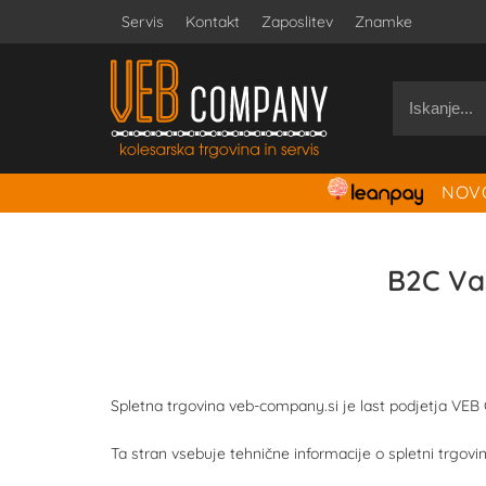
Servis
Kontakt
Zaposlitev
Znamke
NOVO
B2C Va
Spletna trgovina veb-company.si je last podjetja VEB 
Ta stran vsebuje tehnične informacije o spletni trgov