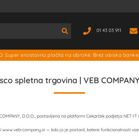
01 43 03 911
: Super enostavna plačila na obroke. Brez obiska banke
sco spletna trgovina | VEB COMPANY,
COMPANY, D.O.O., postavljena na platformi Cekarček podjetja NET-IT d.
ini www.veb-company.si — kdo jo je postavil, katere funkcionalnosti v