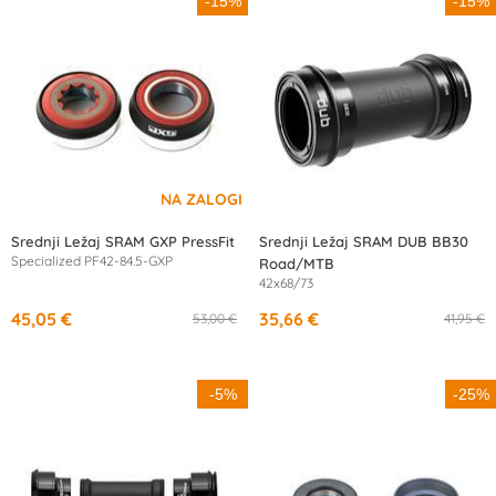
-15%
-15%
Srednji Ležaj SRAM GXP PressFit
Srednji Ležaj SRAM DUB BB30
Specialized PF42-84.5-GXP
Road/MTB
42x68/73
45,05 €
35,66 €
53,00 €
41,95 €
-5%
-25%