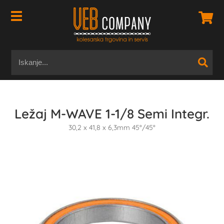
Ležaj M-WAVE 1-1/8 Semi Integr.
30,2 x 41,8 x 6,3mm 45°/45°