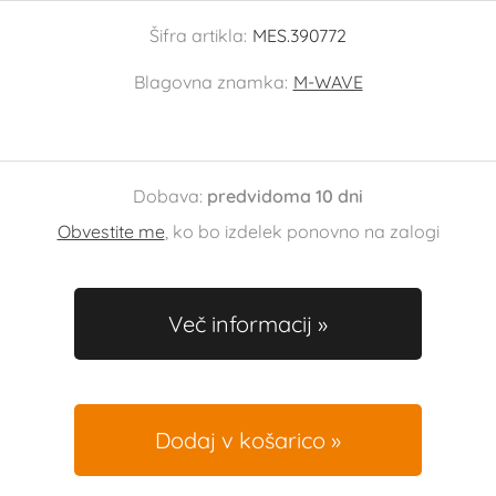
Šifra artikla:
MES.390772
Blagovna znamka:
M-WAVE
Dobava:
predvidoma 10 dni
Obvestite me
, ko bo izdelek ponovno na zalogi
Več informacij
Dodaj v košarico