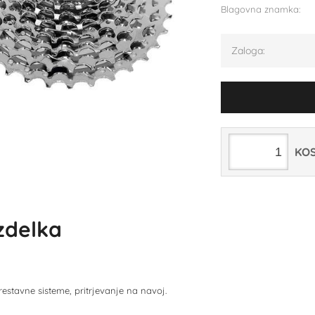
Blagovna znamka:
Zaloga:
KO
izdelka
estavne sisteme, pritrjevanje na navoj.