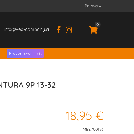
Prijava
»
0
info
veb-company.si
.
Preveri svoj limit
NTURA 9P 13-32
18,95 €
MES.700196