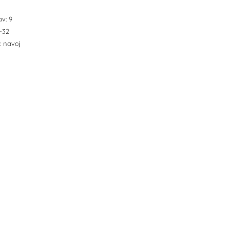
av: 9
-32
e: navoj