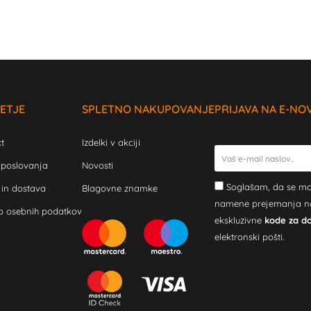
ETJE
SPLETNO NAKUPOVANJE
PRIJAVA NA E-NO
t
Izdelki v akciji
 poslovanja
Novosti
Soglašam, da se mo
 in dostava
Blagovne znamke
namene prejemanja novi
o osebnih podatkov
ekskluzivne
kode za d
elektronski pošti.