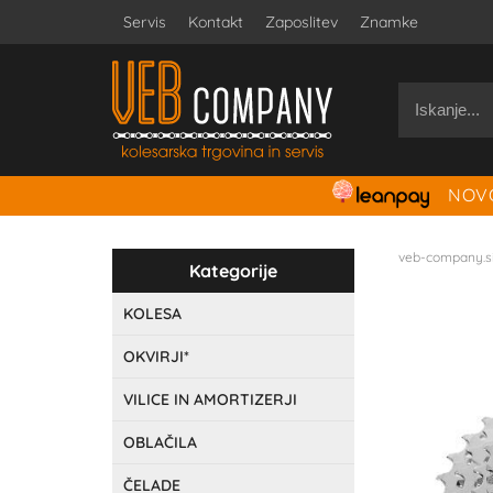
Servis
Kontakt
Zaposlitev
Znamke
NOVO
veb-company.s
Kategorije
KOLESA
OKVIRJI*
VILICE IN AMORTIZERJI
OBLAČILA
ČELADE