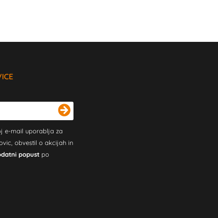
VICE
j e-mail uporablja za
c, obvestil o akcijah in
odatni popust
po