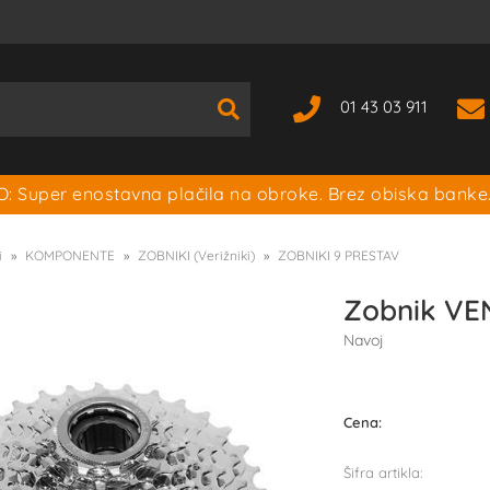
01 43 03 911
: Super enostavna plačila na obroke. Brez obiska banke
i
KOMPONENTE
ZOBNIKI (Verižniki)
ZOBNIKI 9 PRESTAV
Zobnik VE
Navoj
Cena:
Šifra artikla: