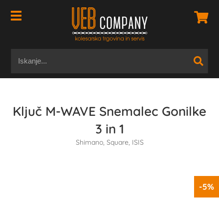
Ključ M-WAVE Snemalec Gonilke
3 in 1
Shimano, Square, ISIS
-5%