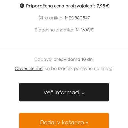
Priporočena cena proizvajalca*:
7,95 €
Šifra artikla:
MES.880547
Blagovna znamka:
M-WAVE
Dobava:
predvidoma 10 dni
Obvestite me
, ko bo izdelek ponovno na zalogi
Več informacij
Dodaj v košarico