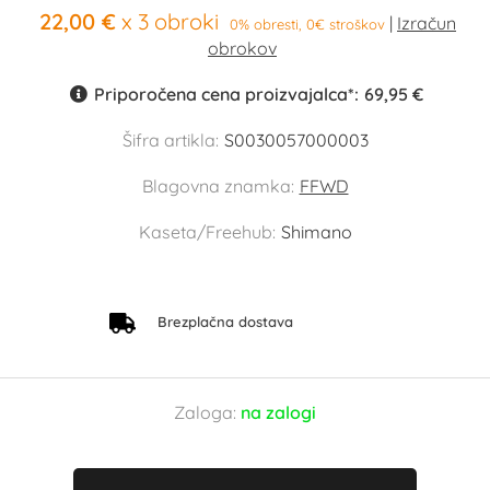
22,00 €
x 3 obroki
0% obresti, 0€ stroškov
Priporočena cena proizvajalca*:
69,95 €
Šifra artikla:
S0030057000003
Blagovna znamka:
FFWD
Kaseta/Freehub:
Shimano
Brezplačna dostava
Zaloga:
na zalogi