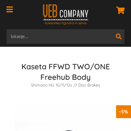
Kaseta FFWD TWO/ONE
Freehub Body
Shimano HG 10/11/12s // Disc Brakes
-5%