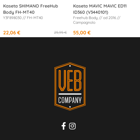
Kaseta SHIMANO FreeHub
Kaseta MAVIC MAVIC ED11
Body FH-MT40
ID360 (V3440101)
Y3F898030 // FH-MT40
Freehub Body // od 2016 //
Campagnolo
22,06 €
55,00 €
25,95 €
od
10,13 €
/mesec