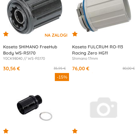
Kaseta SHIMANO FreeHub
Kaseta FULCRUM RO-113
Body WS-RS170
Racing Zero HG11
Y0CK98040 // WS-RS170
Shimano 17mm
30,56 €
76,00 €
35,95 €
80,00 €
od
14,00 €
/mesec
-15%