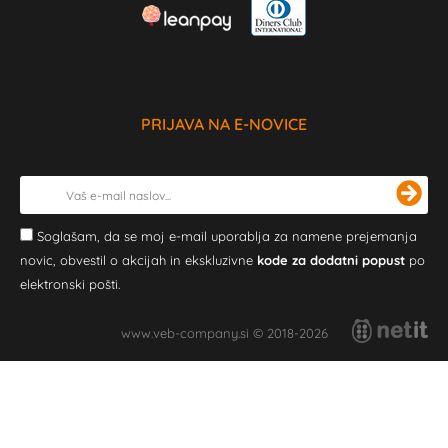
PRIJAVA NA E-NOVICE
Soglašam, da se moj e-mail uporablja za namene prejemanja
novic, obvestil o akcijah in ekskluzivne
kode za dodatni popust
po
elektronski pošti.
www.veb-company.si © 2018-2026