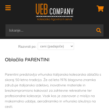
Oblačila PARENTINI
Parentini predstavlja vrhunska italijanska kolesarska oblačila s
skoraj 50-letno tradicijo. Že od leta 1976 blagovna znamka
združuje italijansko izdelavo, inovativne materiale in
brezkompromisno kakovost za zahtevne rekreativne ter
profesionalne kolesarje. Vsak kos je zasnovan z mislijo na
maksimalno udobje, aerodinamiko in vrhunsko izkušnjo na
cesti.