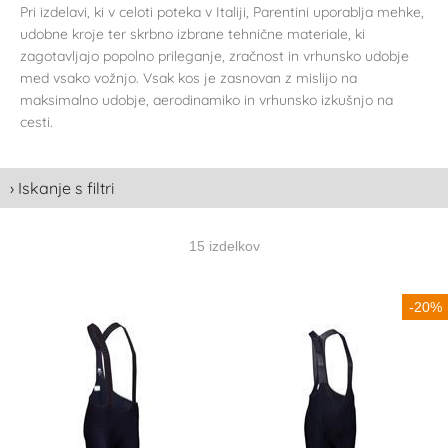
Pri izdelavi, ki v celoti poteka v Italiji, Parentini uporablja mehke,
udobne kroje ter skrbno izbrane tehnične materiale, ki
zagotavljajo popolno prileganje, zračnost in vrhunsko udobje
med vsako vožnjo. Vsak kos je zasnovan z mislijo na
maksimalno udobje, aerodinamiko in vrhunsko izkušnjo na
cesti.
› Iskanje s filtri
15 izdelkov
-20%