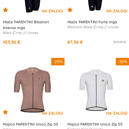
Hlače PARENTINI Bibshort
Hlače PARENTINI Forte Inga
Bibshorts Black (Črna) // Unisex
Intenso Inga
Black (Črne) // Unisex
103,96 €
87,96 €
109,95 €
od
19,16 €
/mesec
od
16,21 €
/mesec
-20%
-20%
Majica PARENTINI Unica Zip SS
Majica PARENTINI Unica Zip SS