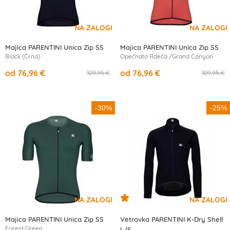
Majica PARENTINI Unica Zip SS
Majica PARENTINI Unica Zip SS
Black (Črna)
Opečnato Rdeča /Grand Canyon
od 76,96 €
od 76,96 €
109,95 €
109,95 €
od
14,19 €
/mesec
od
14,19 €
/mesec
-30%
-25%
Majica PARENTINI Unica Zip SS
Vetrovka PARENTINI K-Dry Shell
Forest Green
L/S