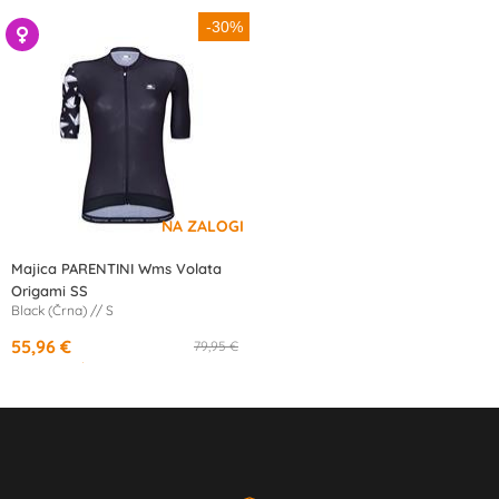
-30%
Majica PARENTINI Wms Volata
Origami SS
Black (Črna) // S
55,96 €
79,95 €
od
10,32 €
/mesec