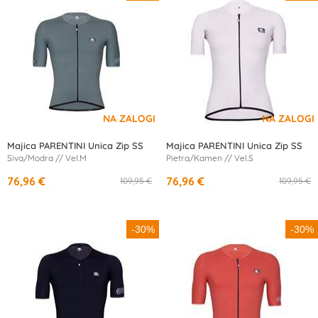
Majica PARENTINI Unica Zip SS
Majica PARENTINI Unica Zip SS
Siva/Modra // Vel.M
Pietra/Kamen // Vel.S
76,96 €
76,96 €
109,95 €
109,95 €
od
14,19 €
/mesec
od
14,19 €
/mesec
-30%
-30%