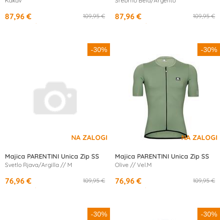
Kakav
Srebrno Bela/Argento
87,96 €
87,96 €
109,95 €
109,95 €
od
16,21 €
/mesec
od
16,21 €
/mesec
-30%
-30%
Majica PARENTINI Unica Zip SS
Majica PARENTINI Unica Zip SS
Svetlo Rjava/Argilla // M
Olive // Vel.M
76,96 €
76,96 €
109,95 €
109,95 €
od
14,19 €
/mesec
od
14,19 €
/mesec
-30%
-30%