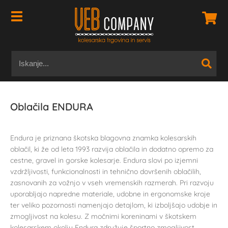
Oblačila ENDURA
Endura je priznana škotska blagovna znamka kolesarskih
oblačil, ki že od leta 1993 razvija oblačila in dodatno opremo za
cestne, gravel in gorske kolesarje. Endura slovi po izjemni
vzdržljivosti, funkcionalnosti in tehnično dovršenih oblačilih,
zasnovanih za vožnjo v vseh vremenskih razmerah. Pri razvoju
uporabljajo napredne materiale, udobne in ergonomske kroje
ter veliko pozornosti namenjajo detajlom, ki izboljšajo udobje in
zmogljivost na kolesu. Z močnimi koreninami v škotskem
kolesarskem okolju Endura združuje športno zmogljivost,