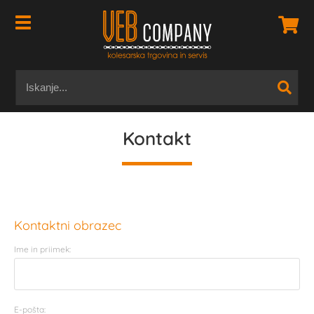
Kontakt
Kontaktni obrazec
Ime in priimek:
E-pošta: