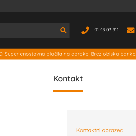
01 43 03 911
: Super enostavna plačila na obroke. Brez obiska banke
Kontakt
Kontaktni obrazec