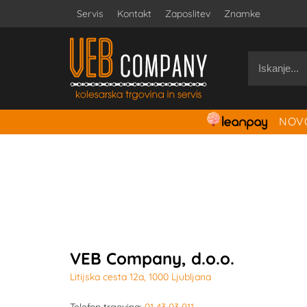
Servis
Kontakt
Zaposlitev
Znamke
NOVO
VEB Company, d.o.o.
Litijska cesta 12a, 1000 Ljubljana