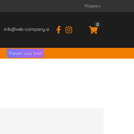
Prijava
»
0
info
veb-company.si
.
Preveri svoj limit