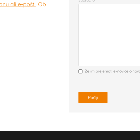
Sporočilo:
nu ali e-pošti
. Ob
Želim prejemati e-novice o nov