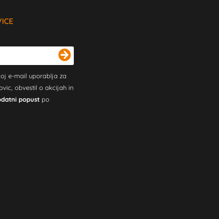
VICE
oj e-mail uporablja za
c, obvestil o akcijah in
odatni popust
po