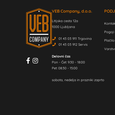
VEB Company, d.o.o.
PODJ
Litijska cesta 12a
Kontak
1000 Ljubljana
Pogoji
01 43 03 911 Trgovina
Plačilo
01 43 03 912 Servis
Varstv
Delovni čas
Pon - Čet: 9:30 - 18:00
Pet: 08:30 - 15:00
sobota, nedelja in prazniki zaprto