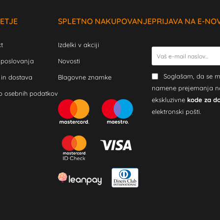
ETJE
SPLETNO NAKUPOVANJE
PRIJAVA NA E-NO
t
Izdelki v akciji
 poslovanja
Novosti
Soglašam, da se m
 in dostava
Blagovne znamke
namene prejemanja novi
o osebnih podatkov
ekskluzivne
kode za d
elektronski pošti.