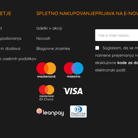
ETJE
SPLETNO NAKUPOVANJE
PRIJAVA NA E-NO
t
Izdelki v akciji
 poslovanja
Novosti
Soglašam, da se m
 in dostava
Blagovne znamke
namene prejemanja novi
o osebnih podatkov
ekskluzivne
kode za d
elektronski pošti.