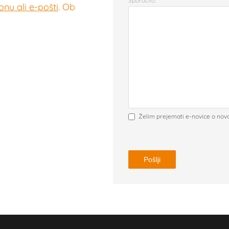
Sporočilo:
nu ali e-pošti
. Ob
Želim prejemati e-novice o nov