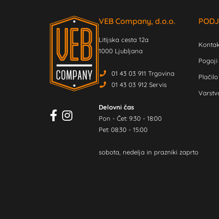
VEB Company, d.o.o.
PODJ
Litijska cesta 12a
Kontak
1000 Ljubljana
Pogoji
01 43 03 911 Trgovina
Plačilo
01 43 03 912 Servis
Varstv
Delovni čas
Pon - Čet: 9:30 - 18:00
Pet: 08:30 - 15:00
sobota, nedelja in prazniki zaprto