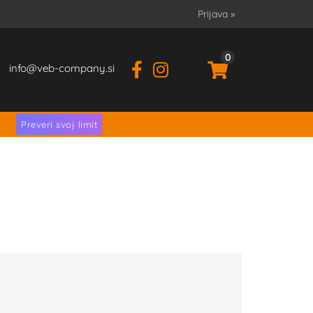
Prijava
»
0
info
veb-company.si
.
Preveri svoj limit