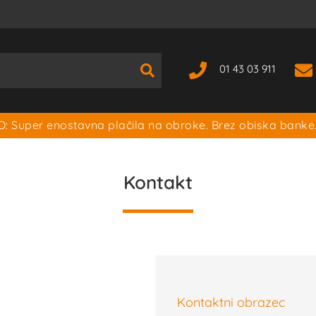
01 43 03 911
: Super enostavna plačila na obroke. Brez obiska banke
Kontakt
Kontaktni obrazec