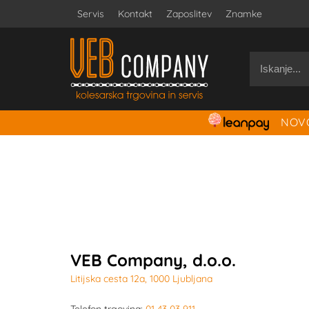
Servis
Kontakt
Zaposlitev
Znamke
NOVO
VEB Company, d.o.o.
Litijska cesta 12a, 1000 Ljubljana