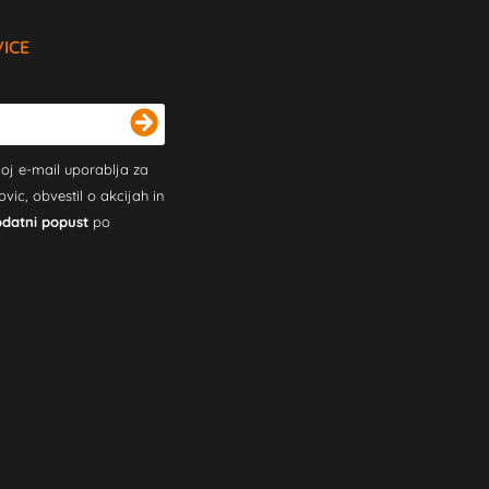
VICE
oj e-mail uporablja za
c, obvestil o akcijah in
odatni popust
po