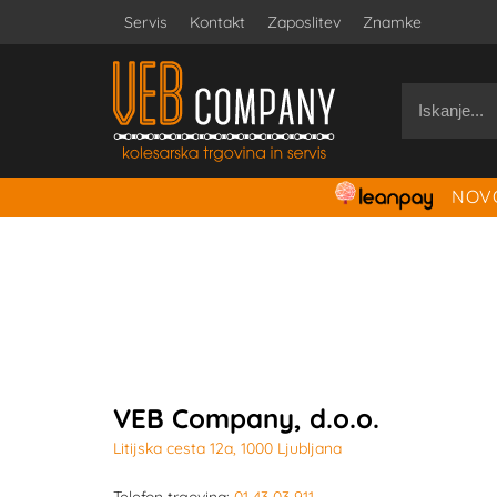
Servis
Kontakt
Zaposlitev
Znamke
NOVO
VEB Company, d.o.o.
Litijska cesta 12a, 1000 Ljubljana