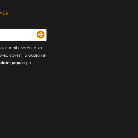
VICE
oj e-mail uporablja za
c, obvestil o akcijah in
odatni popust
po