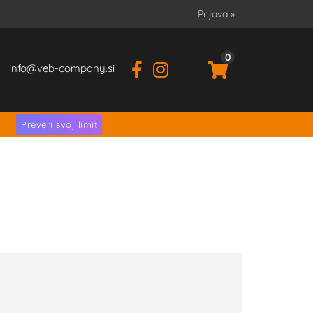
Prijava
»
0
info
veb-company.si
.
Preveri svoj limit