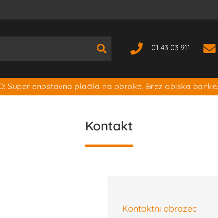
01 43 03 911
: Super enostavna plačila na obroke. Brez obiska banke
Kontakt
Kontaktni obrazec