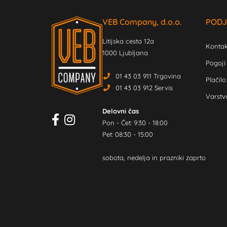
VEB Company, d.o.o.
PODJ
Litijska cesta 12a
Kontak
1000 Ljubljana
Pogoji
01 43 03 911 Trgovina
Plačilo
01 43 03 912 Servis
Varstv
Delovni čas
Pon - Čet: 9:30 - 18:00
Pet: 08:30 - 15:00
sobota, nedelja in prazniki zaprto