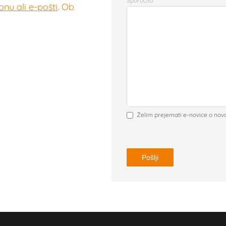
Sporočilo:
nu ali e-pošti
. Ob
Želim prejemati e-novice o nov