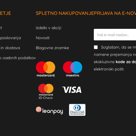
ETJE
SPLETNO NAKUPOVANJE
PRIJAVA NA E-NO
t
Izdelki v akciji
 poslovanja
Novosti
Soglašam, da se m
 in dostava
Blagovne znamke
namene prejemanja novi
o osebnih podatkov
ekskluzivne
kode za d
elektronski pošti.