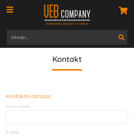
Kontakt
Kontaktni obrazec
Ime in priimek:
E-pošta: