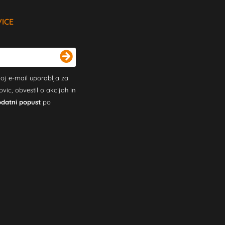
VICE
oj e-mail uporablja za
c, obvestil o akcijah in
odatni popust
po