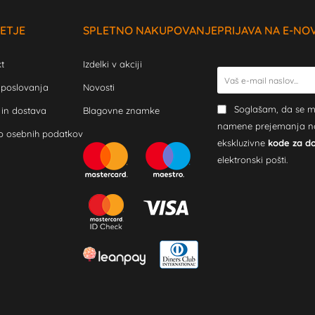
ETJE
SPLETNO NAKUPOVANJE
PRIJAVA NA E-NO
t
Izdelki v akciji
 poslovanja
Novosti
Soglašam, da se m
 in dostava
Blagovne znamke
namene prejemanja novi
o osebnih podatkov
ekskluzivne
kode za d
elektronski pošti.