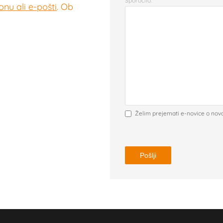
Sporočilo:
nu ali e-pošti
. Ob
Želim prejemati e-novice o nov