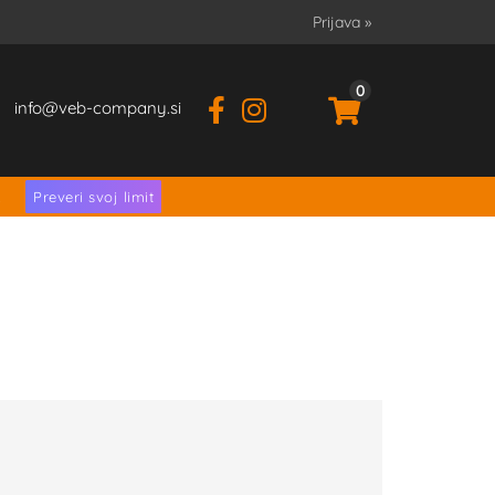
Prijava
»
0
info
veb-company.si
.
Preveri svoj limit