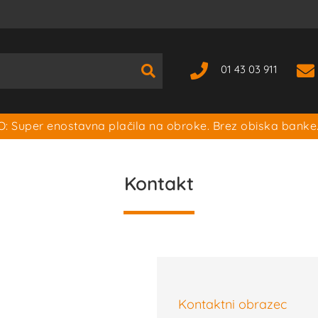
01 43 03 911
: Super enostavna plačila na obroke. Brez obiska banke
Kontakt
Kontaktni obrazec