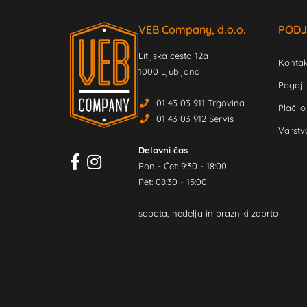
VEB Company, d.o.o.
PODJ
Litijska cesta 12a
Kontak
1000 Ljubljana
Pogoji
01 43 03 911 Trgovina
Plačilo
01 43 03 912 Servis
Varstv
Delovni čas
Pon - Čet: 9:30 - 18:00
Pet: 08:30 - 15:00
sobota, nedelja in prazniki zaprto