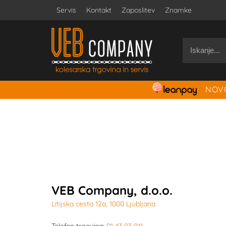
Servis
Kontakt
Zaposlitev
Znamke
NOVO
VEB Company, d.o.o.
Litijska cesta 12a, 1000 Ljubljana