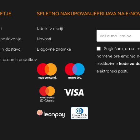
ETJE
SPLETNO NAKUPOVANJE
PRIJAVA NA E-NO
t
Izdelki v akciji
 poslovanja
Novosti
Soglašam, da se m
 in dostava
Blagovne znamke
namene prejemanja novi
o osebnih podatkov
ekskluzivne
kode za d
elektronski pošti.