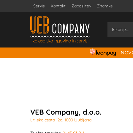
Servis
Kontakt
Zaposlitev
Znamke
NOVO
VEB Company, d.o.o.
Litijska cesta 12a, 1000 Ljubljana