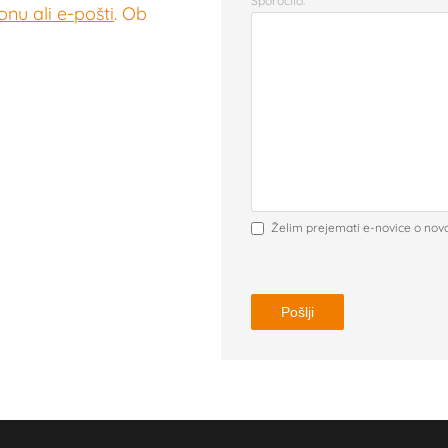
Sporočilo:
nu ali e-pošti
. Ob
Želim prejemati e-novice o nov