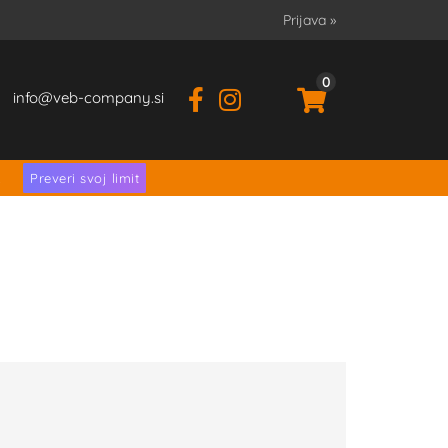
Prijava
»
0
info
veb-company.si
.
Preveri svoj limit