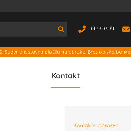
01 43 03 911
: Super enostavna plačila na obroke. Brez obiska banke
Kontakt
Kontaktni obrazec