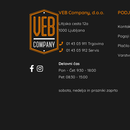
VEB Company, d.o.o.
PODJ
Litijska cesta 12a
Kontak
1000 Ljubljana
Pogoji
01 43 03 911 Trgovina
Plačilo
01 43 03 912 Servis
Varstv
Delovni čas
Pon - Čet: 9:30 - 18:00
Pet: 08:30 - 15:00
sobota, nedelja in prazniki zaprto