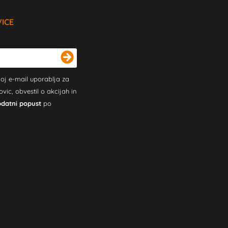
VICE
oj e-mail uporablja za
c, obvestil o akcijah in
odatni popust
po