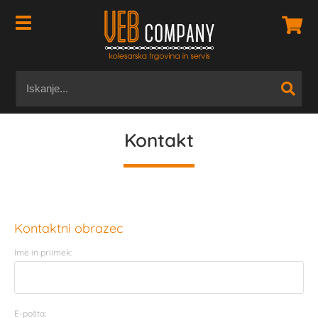
Kontakt
Kontaktni obrazec
Ime in priimek:
E-pošta: