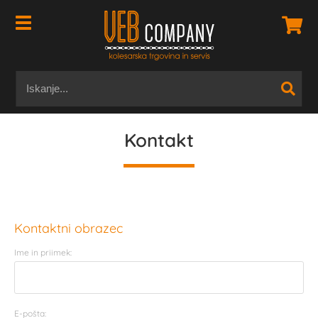
Kontakt
Kontaktni obrazec
Ime in priimek:
E-pošta: