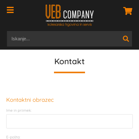
Kontakt
Kontaktni obrazec
Ime in priimek:
E-pošta: