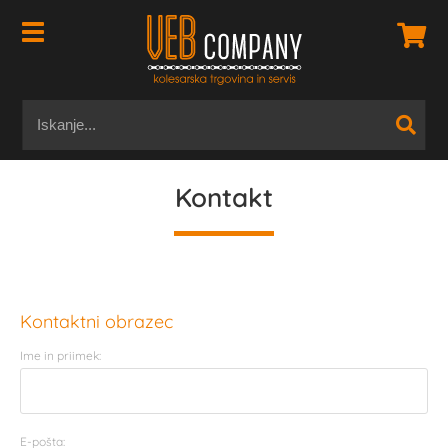
Kontakt
Kontaktni obrazec
Ime in priimek:
E-pošta: