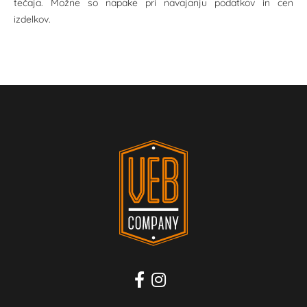
tečaja. Možne so napake pri navajanju podatkov in cen
izdelkov.