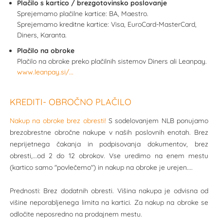
Plačilo s kartico / brezgotovinsko poslovanje
Sprejemamo plačilne kartice: BA, Maestro.
Sprejemamo kreditne kartice: Visa, EuroCard-MasterCard,
Diners, Karanta.
Plačilo na obroke
Plačilo na obroke preko plačilnih sistemov Diners ali Leanpay.
www.leanpay.si/...
KREDITI- OBROČNO PLAČILO
Nakup na obroke brez obresti!
S sodelovanjem NLB ponujamo
brezobrestne obročne nakupe v naših poslovnih enotah. Brez
neprijetnega čakanja in podpisovanja dokumentov, brez
obresti,...od 2 do 12 obrokov. Vse uredimo na enem mestu
(kartico samo "povlečemo") in nakup na obroke je urejen....
Prednosti: Brez dodatnih obresti. Višina nakupa je odvisna od
višine neporabljenega limita na kartici. Za nakup na obroke se
odločite neposredno na prodajnem mestu.