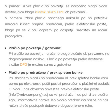
V primeru izbire plačila po povzetju se naročeno blago plača
dostavljalcu blaga
kurirski službi DPD
ob prevzemu .
V primeru izbire plačila bančnega nakazila pa po potrditvi
naročila kupec prejme predračun, preko elektronske pošte,
blago pa se kupcu odpremi po dospetju sredstev na račun
prodajalca.
Plačilo po povzetju / gotovina
:
Pri plačilu po povzetju naročeno blago plačate ob prevzemu na
dogovorjenem naslovu. Plačilo po povzetju preko dostavne
službe
DPD
je možno samo z gotovino.
Plačilo po predračunu / prek spletne banke:
Pri izbranem plačilu po predračunu ali prek spletne banke vam
bomo po elektronski pošti poslali predračun s plačilnimi podatki.
O plačilu nas obvezno obvestite preko elektronske pošte
(info@veb-company) saj so vsi predračuni do potrditve plačila
zgolj informativne narave. Ko plačilo predračuna prispe na naš
račun, steče postopek dobave v dogovorjenem roku.