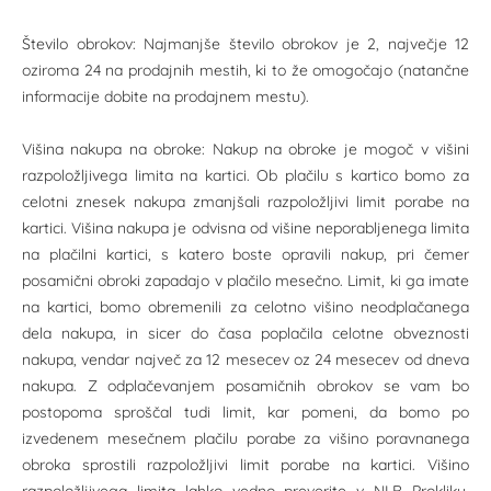
Število obrokov: Najmanjše število obrokov je 2, največje 12
oziroma 24 na prodajnih mestih, ki to že omogočajo (natančne
informacije dobite na prodajnem mestu).
Višina nakupa na obroke: Nakup na obroke je mogoč v višini
razpoložljivega limita na kartici. Ob plačilu s kartico bomo za
celotni znesek nakupa zmanjšali razpoložljivi limit porabe na
kartici. Višina nakupa je odvisna od višine neporabljenega limita
na plačilni kartici, s katero boste opravili nakup, pri čemer
posamični obroki zapadajo v plačilo mesečno. Limit, ki ga imate
na kartici, bomo obremenili za celotno višino neodplačanega
dela nakupa, in sicer do časa poplačila celotne obveznosti
nakupa, vendar največ za 12 mesecev oz 24 mesecev od dneva
nakupa. Z odplačevanjem posamičnih obrokov se vam bo
postopoma sproščal tudi limit, kar pomeni, da bomo po
izvedenem mesečnem plačilu porabe za višino poravnanega
obroka sprostili razpoložljivi limit porabe na kartici. Višino