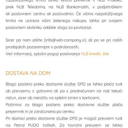
razpoložljivega limita lahko vedno preverite v NLB Prokliku,
prek NLB Teledoma, na NLB Bankomatih, v podjetniškem
ali poslovnem centru ali poslovalnici. Če višina razpoložljivega
limita ne ustreza višini želenega nakupa, lahko pri svojem
poslovnem skrbniku oddate vlogo za povišanje.
Sicer pa nam pišite (info@veb-company.si) ali pa se pri naših
prodajalcih pozanimajte o podrobnostih.
Več informacij, splošni pogoji poslovanja
NLB krediti...klik
DOSTAVA NA DOM
Blago poslano preko dostavne službe DPD se lahko plača tudi
ob prevzemu z gotovino ali pa s predračunom na naš tekoči
račun, sicer ob naročilu na spletni strani s karticami.
Poštnino za blago poslano preko dostavne službe plača
prejemnik in je zaračunana po ceniku.
Pri dostavi preko dostavne službe DPD je mogoč prevzem tudi
na Petrol PUDO točkah. Za tovrstni prevzem se lahko