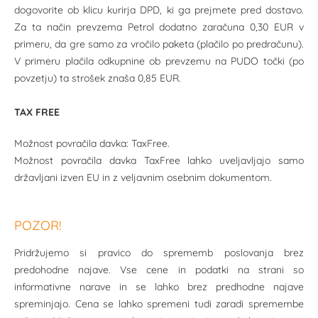
dogovorite ob klicu kurirja DPD, ki ga prejmete pred dostavo.
Za ta način prevzema Petrol dodatno zaračuna 0,30 EUR v
primeru, da gre samo za vročilo paketa (plačilo po predračunu).
V primeru plačila odkupnine ob prevzemu na PUDO točki (po
povzetju) ta strošek znaša 0,85 EUR.
TAX FREE
Možnost povračila davka: TaxFree.
Možnost povračila davka TaxFree lahko uveljavljajo samo
državljani izven EU in z veljavnim osebnim dokumentom.
POZOR!
Pridržujemo si pravico do sprememb poslovanja brez
predohodne najave. Vse cene in podatki na strani so
informativne narave in se lahko brez predhodne najave
spreminjajo. Cena se lahko spremeni tudi zaradi spremembe