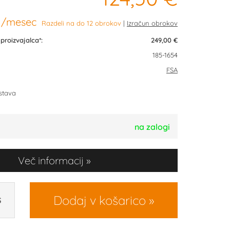
/mesec
Razdeli na do 12 obrokov
roizvajalca*:
249,00 €
185-1654
FSA
stava
na zalogi
Več informacij
Dodaj v košarico
S