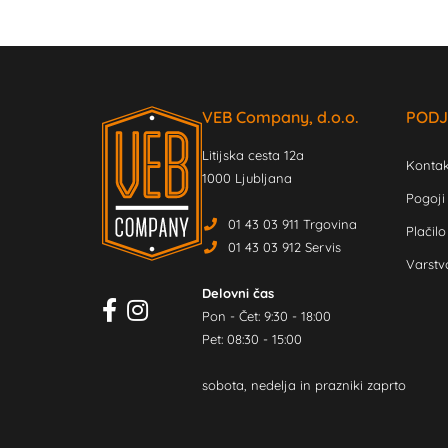
VEB Company, d.o.o.
PODJ
Litijska cesta 12a
Kontak
1000 Ljubljana
Pogoji
01 43 03 911 Trgovina
Plačilo
01 43 03 912 Servis
Varstv
Delovni čas
Pon - Čet: 9:30 - 18:00
Pet: 08:30 - 15:00
sobota, nedelja in prazniki zaprto