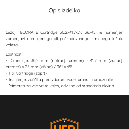
Opis izdelka
Ležaj TECORA E Cartridge 30.2x41.7x7.6 36x45, je namenjen
zamenjavi obrabljenega ali poškodovanega krmilnega ležaja
kolesa.
Lastnosti:
- Dimenzije: 30,2 mm (notranji premer) × 41,7 mm (zunanji
premer) × 7,6 mm (višina) / 36° × 45°
- Tip: Cartridge (zaprt)
- Tesnjenje: zaščita pred vdorom vode, prahu in umazanije
- Primeren za vse vrste koles, odvisno od standarda okvirja