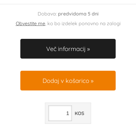
Dobava:
predvidoma 5 dni
Obvestite me
, ko bo izdelek ponovno na zalogi
Več informacij
Dodaj v košarico
KOS