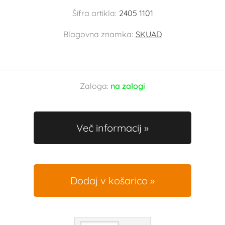
Šifra artikla:
2405 1101
Blagovna znamka:
SKUAD
Zaloga:
na zalogi
Več informacij
Dodaj v košarico