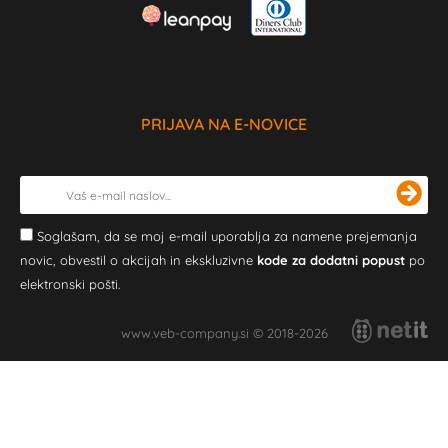
PRIJAVA NA E-NOVICE
Soglašam, da se moj e-mail uporablja za namene prejemanja
novic, obvestil o akcijah in ekskluzivne
kode za dodatni popust
po
elektronski pošti.
www.veb-company.si © 2018-2026