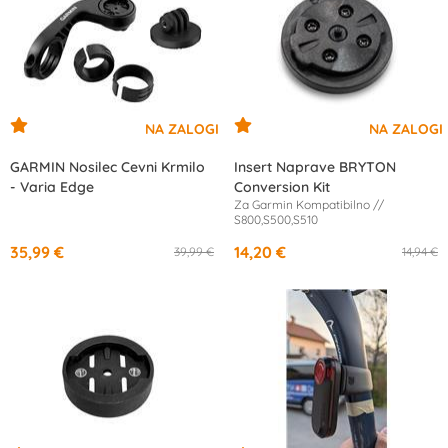
GARMIN Nosilec Cevni Krmilo
Insert Naprave BRYTON
- Varia Edge
Conversion Kit
Za Garmin Kompatibilno //
S800,S500,S510
35,99 €
14,20 €
39,99 €
14,94 €