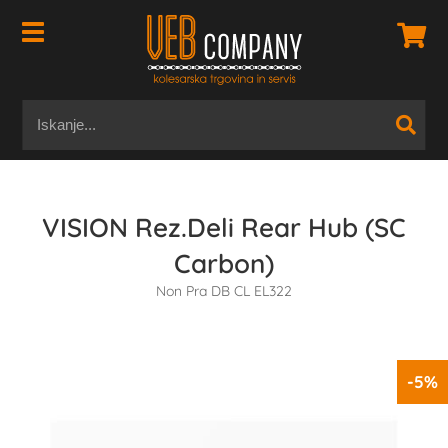
VISION Rez.Deli Rear Hub (SC
Carbon)
Non Pra DB CL EL322
-5%