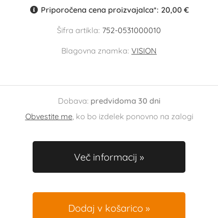
Priporočena cena proizvajalca*:
20,00 €
Šifra artikla:
752-0531000010
Blagovna znamka:
VISION
Dobava:
predvidoma 30 dni
Obvestite me
, ko bo izdelek ponovno na zalogi
Več informacij
Dodaj v košarico