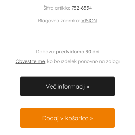
Šifra artikla:
752-6554
Blagovna znamka:
VISION
Dobava:
predvidoma 30 dni
Obvestite me
, ko bo izdelek ponovno na zalogi
Več informacij
Dodaj v košarico