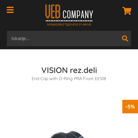
VISION rez.deli
End Cap with O-Ring PRA Front EE108
-5%