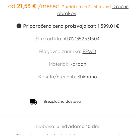
od
21,53 €
/mesec
Razdeli na do 84 obrokov
Priporočena cena proizvajalca*:
1.599,01 €
Šifra artikla:
AD121352531504
Blagovna znamka:
FFWD
Material:
Karbon
Kaseta/Freehub:
Shimano
Brezplačna dostava
Dobava:
predvidoma 10 dni