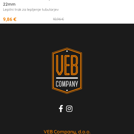
22mm
Lepilni trak za lepljenje tubularjev
9,86 €
10,96 €
VEB Company, d.o.o.