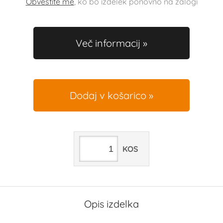
Obvestite me
, ko bo izdelek ponovno na zalogi
Več informacij
Dodaj v košarico
KOS
Opis izdelka