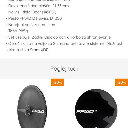
- Dovoljena širina plašča: 21-33mm
- Najvišji tlak: 10bar (145PSI)
- Pesto FFWD DT Swiss DT350
- Narejeni na Nizozemskem
- Teža: 985g
- Set vsebuje: Zadnji Disc obročnik, Torba za shranjevanje
- Obročniki so na voljo za Shimano prestavne sisteme. Možnost
izbire tudi za Sram XDR
Poglej tudi
-20%
-20%