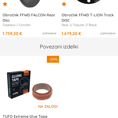
Obročnik FFWD FALCON Rear
Obročnik FFWD T-LION Track
Disc
DISC
Tubeless / Clincher
Rear // Tubular // Black
1.759,20 €
1.679,20 €
2.199,00 €
2.099,00 €
od
28,67 €
/mesec
od
27,37 €
/mesec
Povezani izdelki
-10%
TUFO Extreme Glue Tape