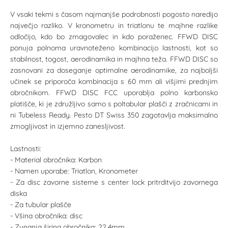
V vsaki tekmi s časom najmanjše podrobnosti pogosto naredijo
največjo razliko. V kronometru in triatlonu te majhne razlike
odločijo, kdo bo zmagovalec in kdo poraženec. FFWD DISC
ponuja polnoma uravnoteženo kombinacijo lastnosti, kot so
stabilnost, togost, aerodinamika in majhna teža. FFWD DISC so
zasnovani za doseganje optimalne aerodinamike, za najboljši
učinek se priporoča kombinacija s 60 mm ali višjimi prednjim
obročnikom. FFWD DISC FCC uporablja polno karbonsko
platišče, ki je združljivo samo s poltabular plašči z zračnicami in
ni Tubeless Ready. Pesto DT Swiss 350 zagotavlja maksimalno
zmogljivost in izjemno zanesljivost.
Lastnosti:
- Material obročnika: Karbon
- Namen uporabe: Triatlon, Kronometer
- Za disc zavorne sisteme s center lock pritrditvijo zavornega
diska
- Za tubular plašče
- Všina obročnika: disc
- Zunanja širina obročnika: 22,4mm