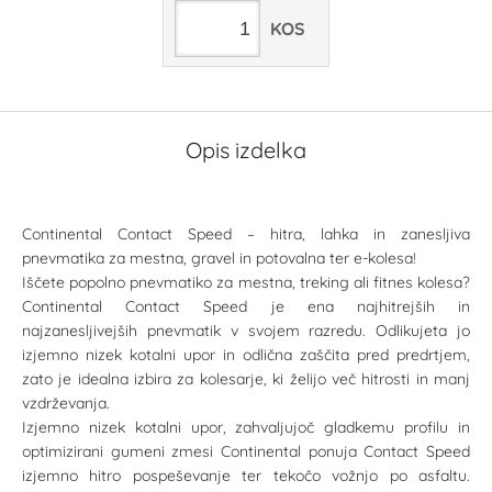
KOS
Opis izdelka
Continental Contact Speed – hitra, lahka in zanesljiva
pnevmatika za mestna, gravel in potovalna ter e-kolesa!
Iščete popolno pnevmatiko za mestna, treking ali fitnes kolesa?
Continental Contact Speed je ena najhitrejših in
najzanesljivejših pnevmatik v svojem razredu. Odlikujeta jo
izjemno nizek kotalni upor in odlična zaščita pred predrtjem,
zato je idealna izbira za kolesarje, ki želijo več hitrosti in manj
vzdrževanja.
Izjemno nizek kotalni upor, zahvaljujoč gladkemu profilu in
optimizirani gumeni zmesi Continental ponuja Contact Speed
izjemno hitro pospeševanje ter tekočo vožnjo po asfaltu.