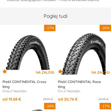
Poglej tudi
-17%
-20%
Plašč CONTINENTAL Cross
Plašč CONTINENTAL Race
King
King
Črna // Nezložljiv
Črn // Nezložljiv
od 19,88 €
od 20,76 €
23,95 €
25,95 €
-18%
-17%