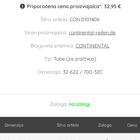
Priporočena cena proizvajalca*:
32,95 €
Šifra artikla:
CON.0101406
Stran proizvajalca:
continental-reifen.de
Blagovna znamka:
CONTINENTAL
Tip:
Tube (za zračnico)
Dimenzija:
32-622 / 700-32C
Zaloga:
na zalogi
Dimenzija
Šifra artikla
Zaloga
Cena