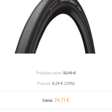
Prejšnja cena:
32,95 €
Popust:
8,24 € (25%)
24,71 €
Cena: