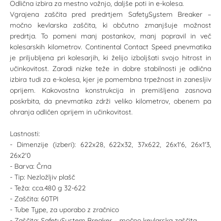
Odlična izbira za mestno vožnjo, daljše poti in e-kolesa.
Vgrajena zaščita pred predrtjem SafetySystem Breaker –
močno kevlarska zaščita, ki občutno zmanjšuje možnost
predrtja. To pomeni manj postankov, manj popravil in več
kolesarskih kilometrov. Continental Contact Speed pnevmatika
je priljubljena pri kolesarjih, ki želijo izboljšati svojo hitrost in
učinkovitost. Zaradi nizke teže in dobre stabilnosti je odlična
izbira tudi za e-kolesa, kjer je pomembna trpežnost in zanesljiv
oprijem. Kakovostna konstrukcija in premišljena zasnova
poskrbita, da pnevmatika zdrži veliko kilometrov, obenem pa
ohranja odličen oprijem in učinkovitost.
Lastnosti:
- Dimenzije (izberi): 622x28, 622x32, 37x622, 26x1'6, 26x1'3,
26x2'0
- Barva: Črna
- Tip: Nezložljiv plašč
- Teža: cca.480 g 32-622
- Zaščita: 60TPI
- Tube Type, za uporabo z zračnico
- Zaščita: SafetySystem Breaker – močno kevlarska zaščita