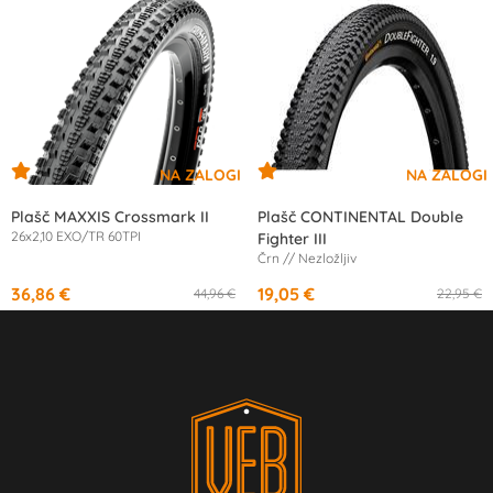
Plašč MAXXIS Crossmark II
Plašč CONTINENTAL Double
26x2,10 EXO/TR 60TPI
Fighter III
Črn // Nezložljiv
36,86 €
19,05 €
44,96 €
22,95 €