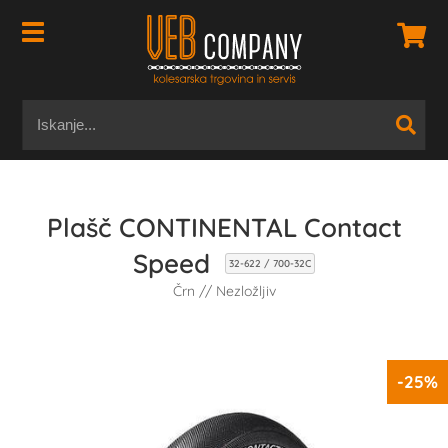
Plašč CONTINENTAL Contact
Speed
32-622 / 700-32C
Črn // Nezložljiv
-25%