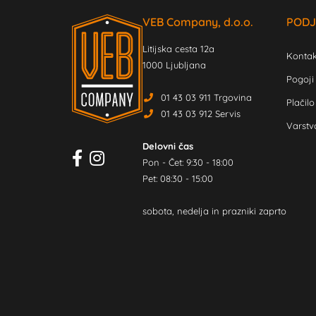
VEB Company, d.o.o.
PODJ
Litijska cesta 12a
Kontak
1000 Ljubljana
Pogoji
01 43 03 911 Trgovina
Plačilo
01 43 03 912 Servis
Varstv
Delovni čas
Pon - Čet: 9:30 - 18:00
Pet: 08:30 - 15:00
sobota, nedelja in prazniki zaprto