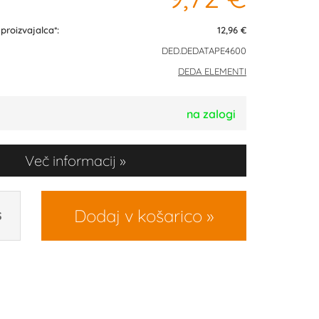
roizvajalca*:
12,96 €
DED.DEDATAPE4600
DEDA ELEMENTI
na zalogi
Več informacij
Dodaj v košarico
S