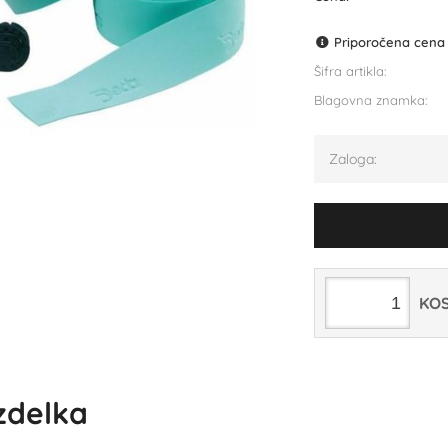
Priporočena cena p
Šifra artikla:
Blagovna znamka:
Zaloga:
KO
izdelka