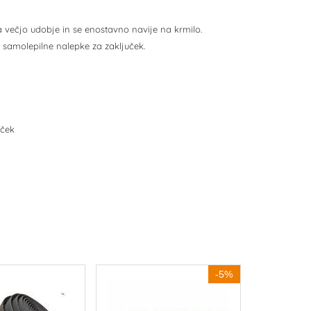
ja večjo udobje in se enostavno navije na krmilo.
n samolepilne nalepke za zaključek.
uček
-5%