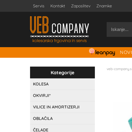
Servis
Kontakt
Zaposlitev
Znamke
NOVO
veb-company.s
Kategorije
KOLESA
OKVIRJI*
VILICE IN AMORTIZERJI
OBLAČILA
ČELADE