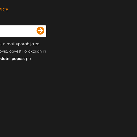
VICE
j e-mail uporablja za
c, obvestil o akcijah in
odatni popust
po