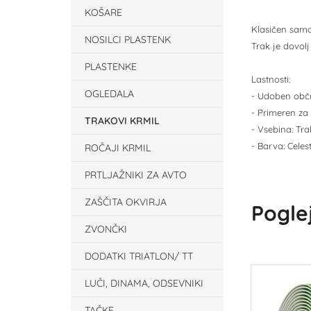
KOŠARE
Klasičen samol
NOSILCI PLASTENK
Trak je dovolj
PLASTENKE
Lastnosti:
OGLEDALA
- Udoben obč
- Primeren za 
TRAKOVI KRMIL
- Vsebina: Tra
- Barva: Celes
ROČAJI KRMIL
PRTLJAŽNIKI ZA AVTO
ZAŠČITA OKVIRJA
Poglej
ZVONČKI
DODATKI TRIATLON/ TT
LUČI, DINAMA, ODSEVNIKI
TAČKE