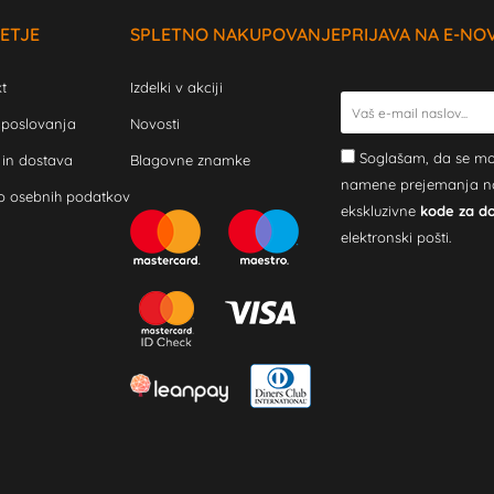
ETJE
SPLETNO NAKUPOVANJE
PRIJAVA NA E-NO
t
Izdelki v akciji
 poslovanja
Novosti
Soglašam, da se mo
 in dostava
Blagovne znamke
namene prejemanja novi
o osebnih podatkov
ekskluzivne
kode za d
elektronski pošti.