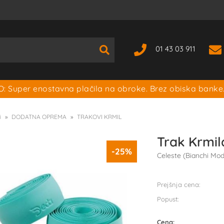
01 43 03 911
: Super enostavna plačila na obroke. Brez obiska banke
i
DODATNA OPREMA
TRAKOVI KRMIL
Trak Krmi
-25%
Celeste (Bianchi Mod
Prejšnja cena:
Popust:
Cena: