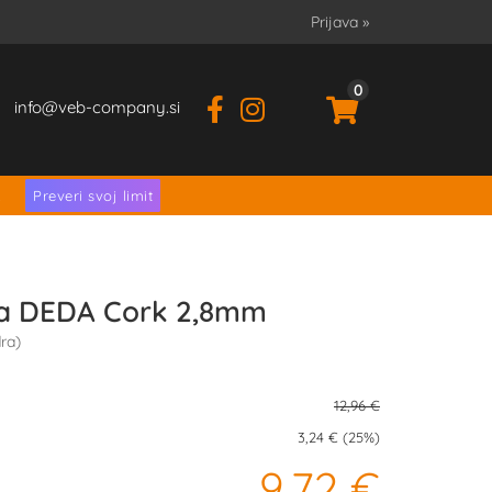
Prijava
»
0
info
veb-company.si
.
Preveri svoj limit
la DEDA Cork 2,8mm
ra)
12,96 €
3,24 € (25%)
9,72 €