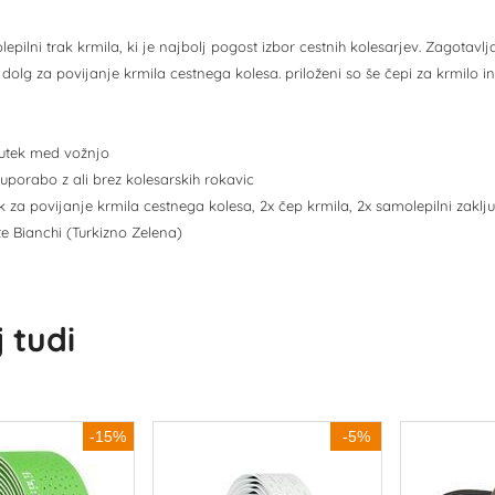
epilni trak krmila, ki je najbolj pogost izbor cestnih kolesarjev. Zagotavl
 dolg za povijanje krmila cestnega kolesa. priloženi so še čepi za krmilo i
utek med vožnjo
uporabo z ali brez kolesarskih rokavic
k za povijanje krmila cestnega kolesa, 2x čep krmila, 2x samolepilni zaklj
te Bianchi (Turkizno Zelena)
 tudi
-15%
-5%