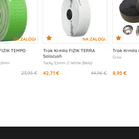
 FIZIK TEMPO
Trak Krmila FIZIK TERRA
Trak Krmila
Solocush
Črna
 2,0mm
Tacky 3,5mm // White (Bela)
23,95 €
42,71 €
44,96 €
8,95 €