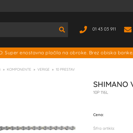
01 43 03 911
: Super enostavna plačila na obroke. Brez obiska banke
i
KOMPONENTE
VERIGE
10 PRESTAV
SHIMANO V
10P 116L
Cena:
Šifra artikla: