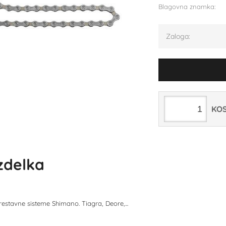
Blagovna znamka:
Zaloga:
KO
izdelka
estavne sisteme Shimano. Tiagra, Deore,...