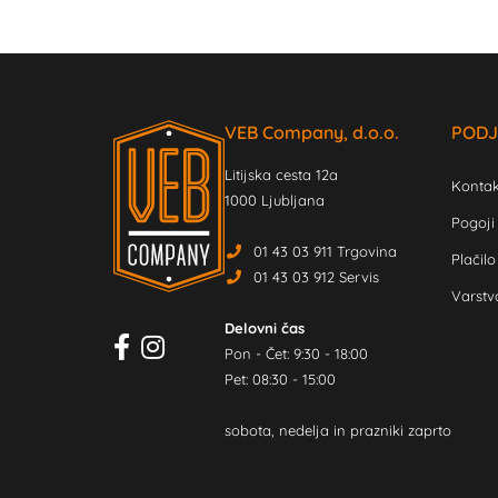
VEB Company, d.o.o.
PODJ
Litijska cesta 12a
Kontak
1000 Ljubljana
Pogoji
01 43 03 911 Trgovina
Plačilo
01 43 03 912 Servis
Varstv
Delovni čas
Pon - Čet: 9:30 - 18:00
Pet: 08:30 - 15:00
sobota, nedelja in prazniki zaprto