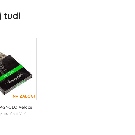
 tudi
PAGNOLO Veloce
p 114L CN11-VLX