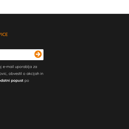
VICE
j e-mail uporablja za
c, obvestil o akcijah in
odatni popust
po