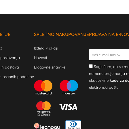
ETJE
SPLETNO NAKUPOVANJE
PRIJAVA NA E-NO
t
Izdelki v akciji
 poslovanja
Novosti
Soglašam, da se mo
 in dostava
Blagovne znamke
namene prejemanja novi
o osebnih podatkov
ekskluzivne
kode za d
elektronski pošti.