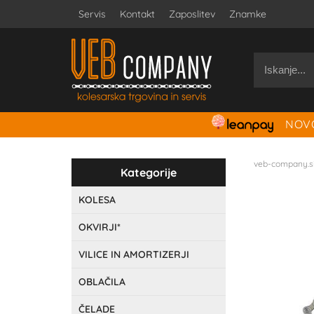
Servis
Kontakt
Zaposlitev
Znamke
NOVO
veb-company.s
Kategorije
KOLESA
OKVIRJI*
VILICE IN AMORTIZERJI
OBLAČILA
ČELADE