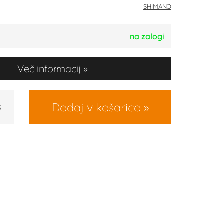
SHIMANO
na zalogi
Več informacij
Dodaj v košarico
S