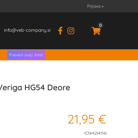
Prijava
»
0
info
veb-company.si
.
Preveri svoj limit
eriga HG54 Deore
21,95 €
ICNHG54116I