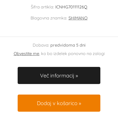
Šifra artikla:
ICNHG70111126Q
Blagovna znamka:
SHIMANO
Dobava:
predvidoma 5 dni
Obvestite me
, ko bo izdelek ponovno na zalogi
Več informacij
Dodaj v košarico