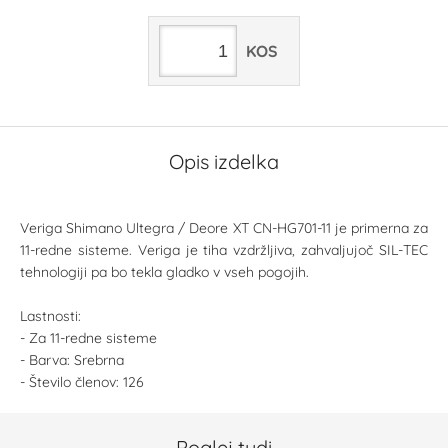
KOS
Opis izdelka
Veriga Shimano Ultegra / Deore XT CN-HG701-11 je primerna za
11-redne sisteme. Veriga je tiha vzdržljiva, zahvaljujoč SIL-TEC
tehnologiji pa bo tekla gladko v vseh pogojih.
Lastnosti:
- Za 11-redne sisteme
- Barva: Srebrna
- Število členov: 126
Poglej tudi