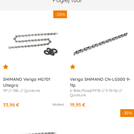
-15%
SHIMANO Veriga HG701
Veriga SHIMANO CN-LG500 9-
Ultegra
11p
11P // 138L // QuickLink
e-Bike/Road/MTB // 9-10-11p //
QuickLink
33,96 €
19,95 €
39,96 €
-35%