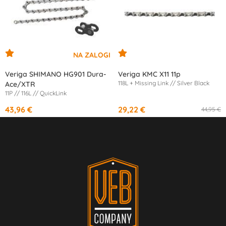
Veriga SHIMANO HG901 Dura-
Veriga KMC X11 11p
118L + Missing Link // Silver Black
Ace/XTR
11P // 116L // QuickLink
43,96 €
29,22 €
44,95 €