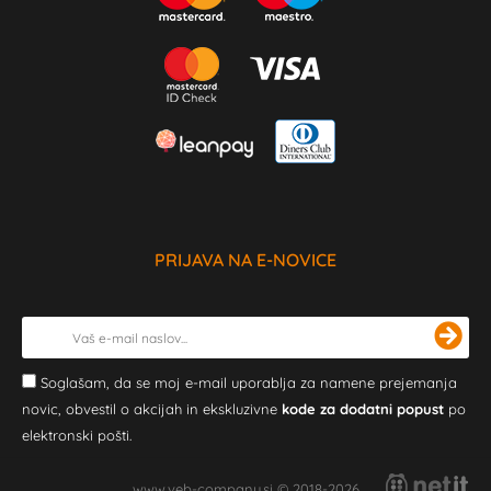
PRIJAVA NA E-NOVICE
Soglašam, da se moj e-mail uporablja za namene prejemanja
novic, obvestil o akcijah in ekskluzivne
kode za dodatni popust
po
elektronski pošti.
www.veb-company.si © 2018-2026