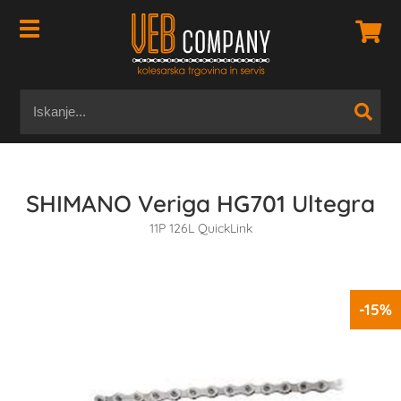
SHIMANO Veriga HG701 Ultegra
11P 126L QuickLink
-15%