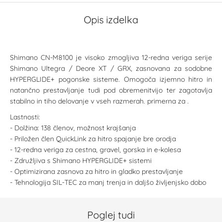
Opis izdelka
Shimano CN-M8100 je visoko zmogljiva 12-redna veriga serije
Shimano Ultegra / Deore XT / GRX, zasnovana za sodobne
HYPERGLIDE+ pogonske sisteme. Omogoča izjemno hitro in
natančno prestavljanje tudi pod obremenitvijo ter zagotavlja
stabilno in tiho delovanje v vseh razmerah. primerna za .
Lastnosti:
- Dolžina: 138 členov, možnost krajšanja
- Priložen člen QuickLink za hitro spajanje bre orodja
- 12-redna veriga za cestna, gravel, gorska in e-kolesa
- Združljiva s Shimano HYPERGLIDE+ sistemi
- Optimizirana zasnova za hitro in gladko prestavljanje
- Tehnologija SIL-TEC za manj trenja in daljšo življenjsko dobo
Poglej tudi