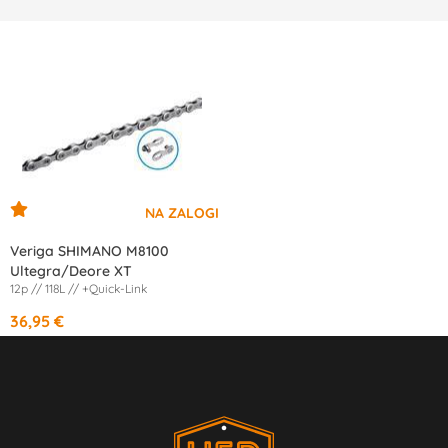
Veriga SHIMANO M8100
Ultegra/Deore XT
12p // 118L // +Quick-Link
36,95 €