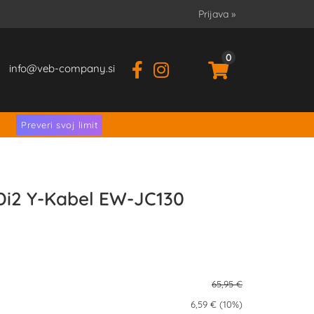
Prijava
»
0
info
veb-company.si
.
Preveri svoj limit
i2 Y-Kabel EW-JC130
65,95 €
6,59 € (10%)