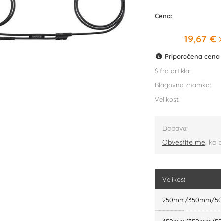
Cena:
19,67 €
x
Priporočena cena p
Šifra artikla:
Blagovna znamka:
Velikost:
Dobava:
Obvestite me
, ko 
Velikost
250mm/350mm/5