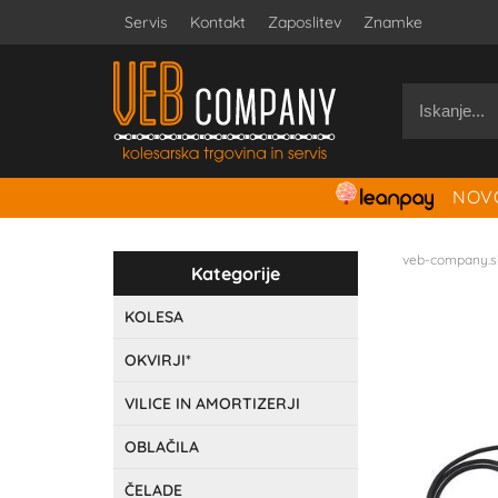
Servis
Kontakt
Zaposlitev
Znamke
NOVO
veb-company.s
Kategorije
KOLESA
OKVIRJI*
VILICE IN AMORTIZERJI
OBLAČILA
ČELADE