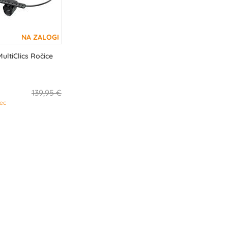
ltiClics Ročice
139,95 €
ec