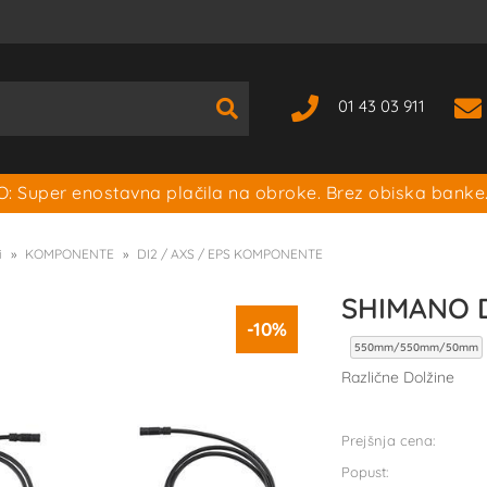
01 43 03 911
: Super enostavna plačila na obroke. Brez obiska banke
i
KOMPONENTE
DI2 / AXS / EPS KOMPONENTE
SHIMANO D
-10%
550mm/550mm/50mm
Različne Dolžine
Prejšnja cena:
Popust: