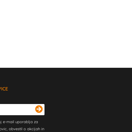
VICE
j e-mail uporablja za
c, obvestil o akcijah in