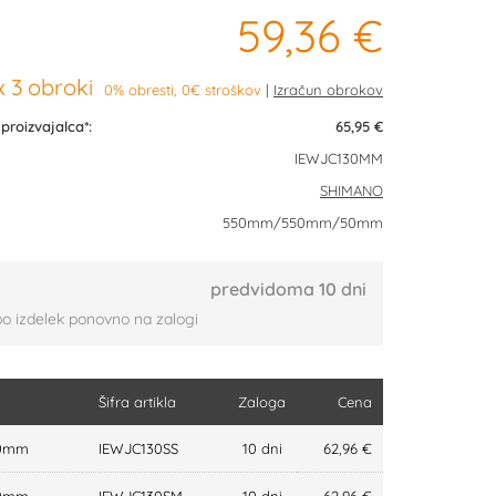
59,36 €
 3 obroki
0% obresti, 0€ stroškov
roizvajalca*:
65,95 €
IEWJC130MM
SHIMANO
550mm/550mm/50mm
predvidoma 10 dni
bo izdelek ponovno na zalogi
Šifra artikla
Zaloga
Cena
0mm
IEWJC130SS
10 dni
62,96 €