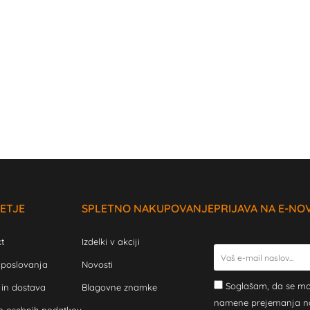
ETJE
SPLETNO NAKUPOVANJE
PRIJAVA NA E-NO
t
Izdelki v akciji
 poslovanja
Novosti
Soglašam, da se mo
 in dostava
Blagovne znamke
namene prejemanja novi