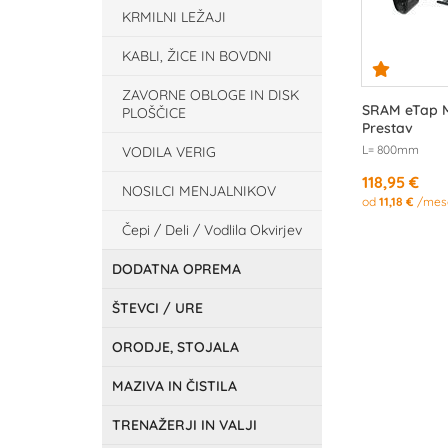
KRMILNI LEŽAJI
KABLI, ŽICE IN BOVDNI
ZAVORNE OBLOGE IN DISK
SRAM eTap Mu
PLOŠČICE
Prestav
L= 800mm
VODILA VERIG
118,95 €
NOSILCI MENJALNIKOV
od
11,18 €
/mes
Čepi / Deli / Vodlila Okvirjev
DODATNA OPREMA
ŠTEVCI / URE
ORODJE, STOJALA
MAZIVA IN ČISTILA
TRENAŽERJI IN VALJI