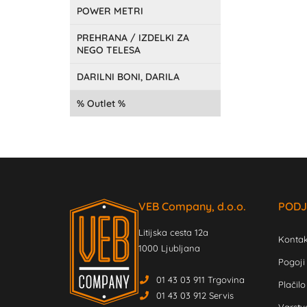
POWER METRI
PREHRANA / IZDELKI ZA
NEGO TELESA
DARILNI BONI, DARILA
Outlet
VEB Company, d.o.o.
PODJ
Litijska cesta 12a
Kontak
1000 Ljubljana
Pogoji
01 43 03 911 Trgovina
Plačilo
01 43 03 912 Servis