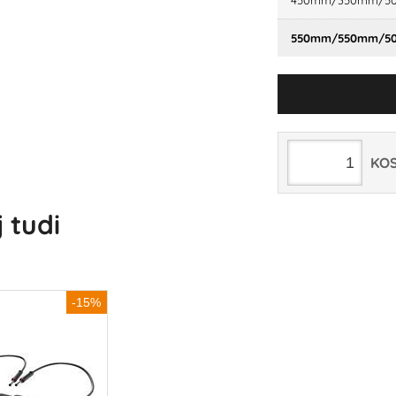
450mm/350mm/5
550mm/550mm/5
KO
 tudi
-15%