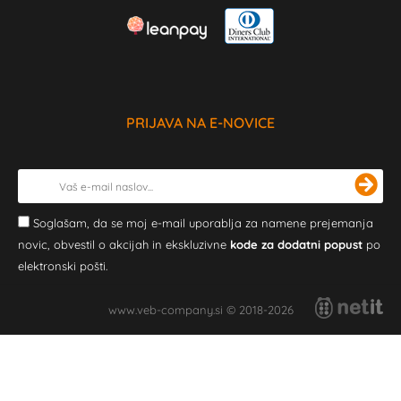
PRIJAVA NA E-NOVICE
Soglašam, da se moj e-mail uporablja za namene prejemanja
novic, obvestil o akcijah in ekskluzivne
kode za dodatni popust
po
elektronski pošti.
www.veb-company.si © 2018-2026