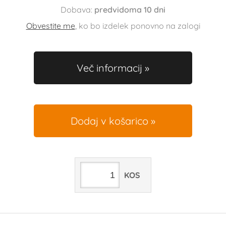
Dobava:
predvidoma 10 dni
Obvestite me
, ko bo izdelek ponovno na zalogi
Več informacij
Dodaj v košarico
KOS