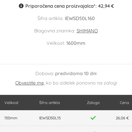
Priporočena cena proizvajalca*:
42,94 €
Šifra artikla:
IEWSD50L160
Blagovna znamka:
SHIMANO
Velikost:
1600mm
Dobava:
predvidoma 10 dni
Obvestite me
, ko bo izdelek ponovno na zalogi
Velikost
Šifra artikla
Zaloga
Cena
150mm
IEWSD50L15
26,06 €