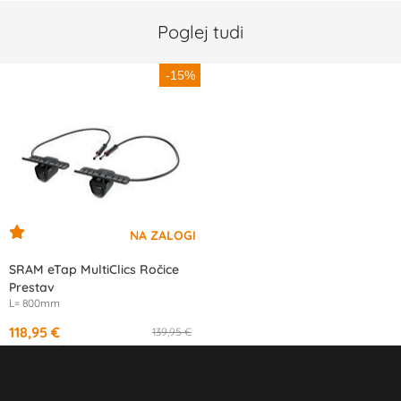
Poglej tudi
-15%
SRAM eTap MultiClics Ročice
Prestav
L= 800mm
118,95 €
139,95 €
od
11,18 €
/mesec