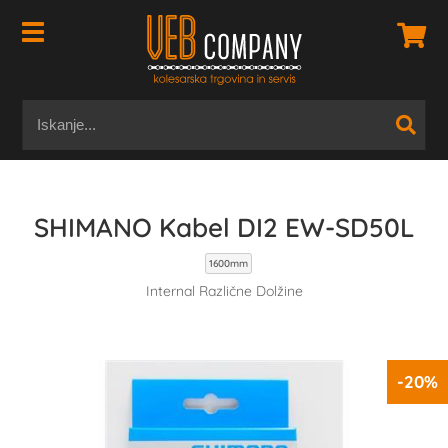
SHIMANO Kabel DI2 EW-SD50L
1600mm
Internal Različne Dolžine
-20%