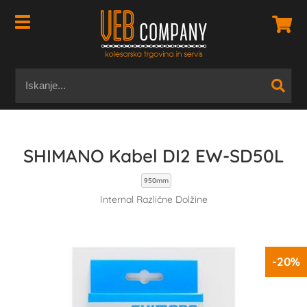
SHIMANO Kabel DI2 EW-SD50L
950mm
Internal Različne Dolžine
-20%