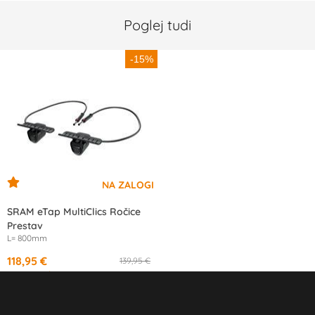
Poglej tudi
-15%
SRAM eTap MultiClics Ročice
Prestav
L= 800mm
118,95 €
139,95 €
od
11,18 €
/mesec