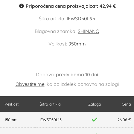
Priporočena cena proizvajalca*:
42,94 €
Šifra artikla:
IEWSD50L95
Blagovna znamka:
SHIMANO
Velikost:
950mm
Dobava:
predvidoma 10 dni
Obvestite me
, ko bo izdelek ponovno na zalogi
Velikost
Šifra artikla
Zaloga
Cena
150mm
IEWSD50L15
26,06 €