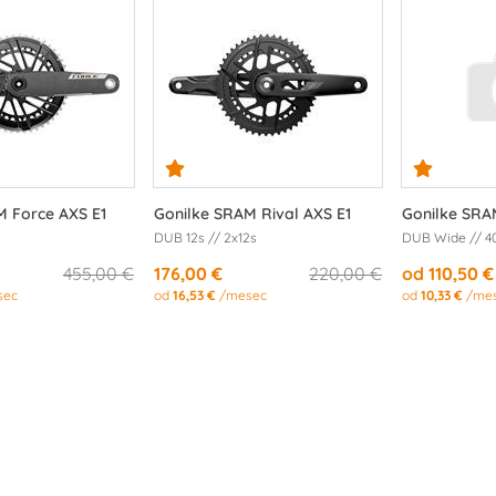
M Force AXS E1
Gonilke SRAM Rival AXS E1
Gonilke SRA
DUB 12s // 2x12s
DUB Wide // 4
455,00 €
176,00 €
220,00 €
od 110,50 €
sec
od
16,53 €
/mesec
od
10,33 €
/me