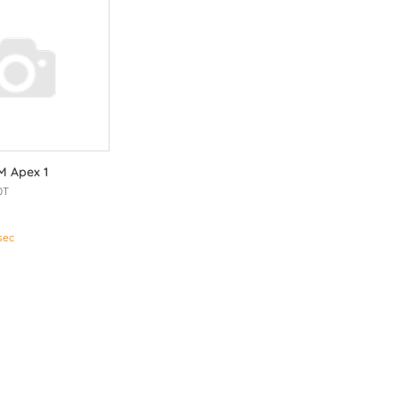
M Apex 1
0T
sec