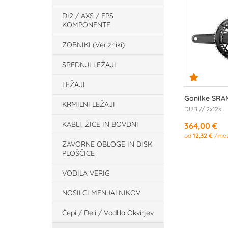
DI2 / AXS / EPS
KOMPONENTE
ZOBNIKI (Verižniki)
SREDNJI LEŽAJI
LEŽAJI
Gonilke SRA
KRMILNI LEŽAJI
DUB // 2x12s
KABLI, ŽICE IN BOVDNI
364,00 €
od
12,32 €
/me
ZAVORNE OBLOGE IN DISK
PLOŠČICE
VODILA VERIG
NOSILCI MENJALNIKOV
Čepi / Deli / Vodlila Okvirjev