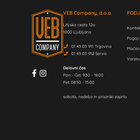
VEB Company, d.o.o.
PODJ
Litijska cesta 12a
Kontak
1000 Ljubljana
Pogoji
01 43 03 911 Trgovina
Plačilo
01 43 03 912 Servis
Varstv
Delovni čas
Pon - Čet: 9:30 - 18:00
Pet: 08:30 - 15:00
sobota, nedelja in prazniki zaprto