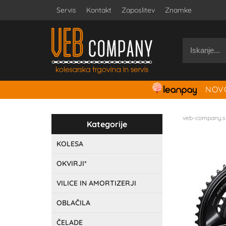
Servis
Kontakt
Zaposlitev
Znamke
NOVO
veb-company.s
Kategorije
KOLESA
OKVIRJI*
VILICE IN AMORTIZERJI
OBLAČILA
ČELADE