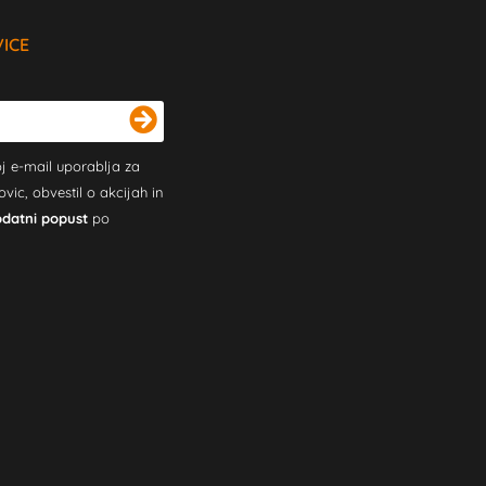
VICE
j e-mail uporablja za
c, obvestil o akcijah in
odatni popust
po