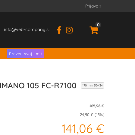
Prijava
»
0
info
veb-company.si
.
Preveri svoj limit
HIMANO 105 FC-R7100
170 mm 50/34
165,96 €
24,90 € (15%)
141,06 €