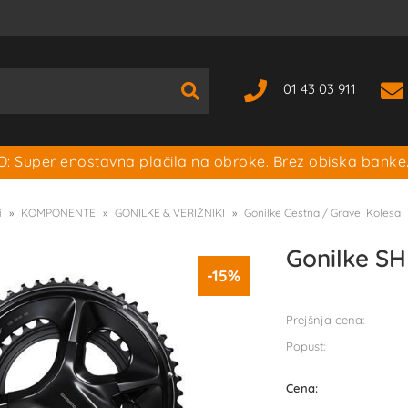
01 43 03 911
: Super enostavna plačila na obroke. Brez obiska banke
i
KOMPONENTE
GONILKE & VERIŽNIKI
Gonilke Cestna / Gravel Kolesa
Gonilke S
-15%
Prejšnja cena:
Popust:
Cena: