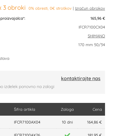
 3 obroki
0% obresti, 0€ stroškov
roizvajalca*:
165,96 €
IFCR7100CX04
SHIMANO
170 mm 50/34
stava
kontaktirajte nas
bo izdelek ponovno na zalogi
Šifra artikla
Zaloga
Cena
IFCR7100AX04
10 dni
164,86 €
IFCR7100AX26
181,95 €