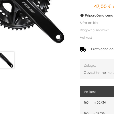
47,00 €
x
Priporočena cena p
Šifra artikla:
Blagovna znamka:
Velikost:
Brezplačna do
Zaloga:
Obvestite me
, ko 
Velikost
165 mm 50/34
165mm 52/36