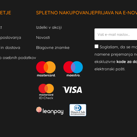
ETJE
SPLETNO NAKUPOVANJE
PRIJAVA NA E-NO
t
Izdelki v akciji
 poslovanja
Novosti
Soglašam, da se mo
 in dostava
Blagovne znamke
namene prejemanja novi
o osebnih podatkov
ekskluzivne
kode za d
elektronski pošti.