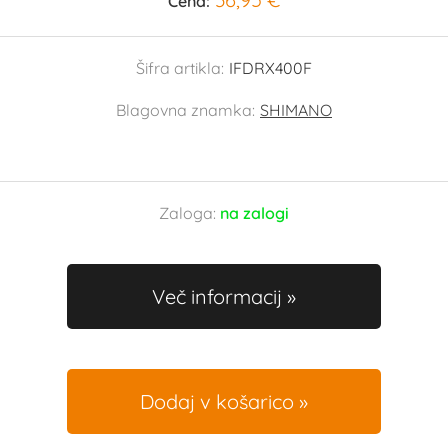
Cena:
Šifra artikla:
IFDRX400F
Blagovna znamka:
SHIMANO
Zaloga:
na zalogi
Več informacij
Dodaj v košarico