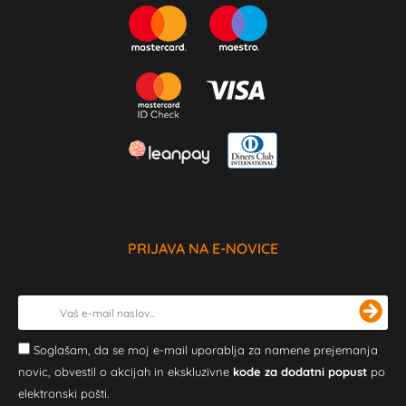
PRIJAVA NA E-NOVICE
Soglašam, da se moj e-mail uporablja za namene prejemanja
novic, obvestil o akcijah in ekskluzivne
kode za dodatni popust
po
elektronski pošti.