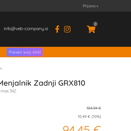
Prijava
»
0
info
veb-company.si
.
Preveri svoj limit
SA
enjalnik Zadnji GRX810
/ max.34Z
104,94 €
10,49 € (10%)
94,45 €