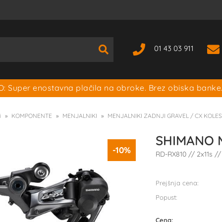
01 43 03 911
: Super enostavna plačila na obroke. Brez obiska banke
i
KOMPONENTE
MENJALNIKI
MENJALNIKI ZADNJI GRAVEL / CX KOLE
SHIMANO M
-10%
RD-RX810 // 2x11s /
Prejšnja cena:
Popust:
Cena: