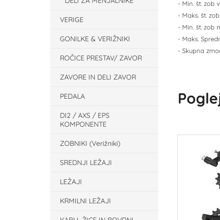
DELI ZA MENJALNIKE
- Min. št. zob 
- Maks. št. zo
VERIGE
- Min. št. zob
GONILKE & VERIŽNIKI
- Maks. Spredn
- Skupna zmog
ROČICE PRESTAV/ ZAVOR
ZAVORE IN DELI ZAVOR
Poglej
PEDALA
DI2 / AXS / EPS
KOMPONENTE
ZOBNIKI (Verižniki)
SREDNJI LEŽAJI
LEŽAJI
KRMILNI LEŽAJI