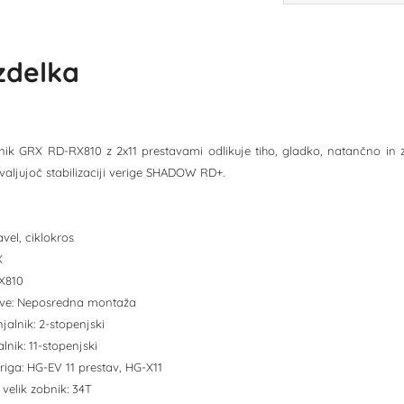
izdelka
nik GRX RD-RX810 z 2x11 prestavami odlikuje tiho, gladko, natančno in z
aljujoč stabilizaciji verige SHADOW RD+.
vel, ciklokros
X
X810
ditve: Neposredna montaža
jalnik: 2-stopenjski
lnik: 11-stopenjski
eriga: HG-EV 11 prestav, HG-X11
 velik zobnik: 34T