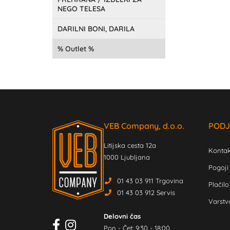
NEGO TELESA
DARILNI BONI, DARILA
Outlet
VEB Company, d.o.o.
PODJ
Litijska cesta 12a
Kontak
1000 Ljubljana
Pogoji
01 43 03 911 Trgovina
Plačilo
01 43 03 912 Servis
Varstv
Delovni čas
Pon - Čet: 9:30 - 18:00