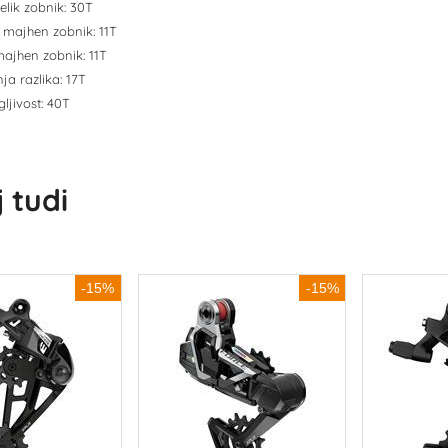
velik zobnik: 30T
b majhen zobnik: 11T
 majhen zobnik: 11T
ja razlika: 17T
ljivost: 40T
 tudi
-15%
-15%