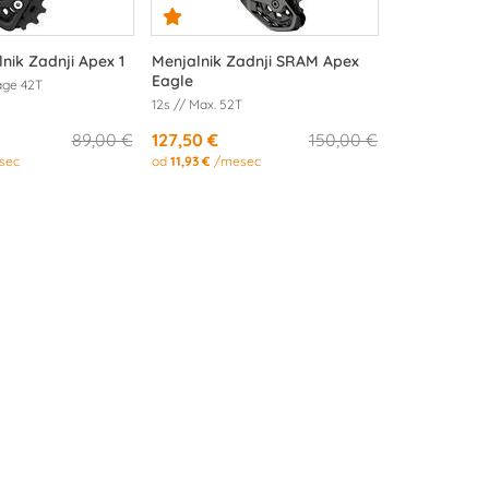
nik Zadnji Apex 1
Menjalnik Zadnji SRAM Apex
Eagle
age 42T
12s // Max. 52T
89,00 €
127,50 €
150,00 €
sec
od
11,93 €
/mesec