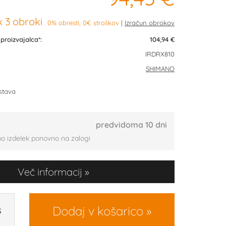
 3 obroki
0% obresti, 0€ stroškov
roizvajalca*:
104,94 €
IRDRX810
SHIMANO
stava
predvidoma 10 dni
bo izdelek ponovno na zalogi
Več informacij
Dodaj v košarico
S