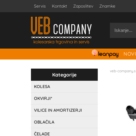
Servis
Kontakt
Zaposlitev
Znamke
NOVO
veb-company.s
Kategorije
KOLESA
OKVIRJI*
VILICE IN AMORTIZERJI
OBLAČILA
ČELADE