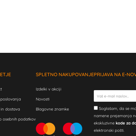
ETJE
SPLETNO NAKUPOVANJE
PRIJAVA NA E-NO
t
Izdelki v akciji
 poslovanja
Novosti
Soglašam, da se mo
 in dostava
Blagovne znamke
namene prejemanja novi
o osebnih podatkov
ekskluzivne
kode za d
elektronski pošti.