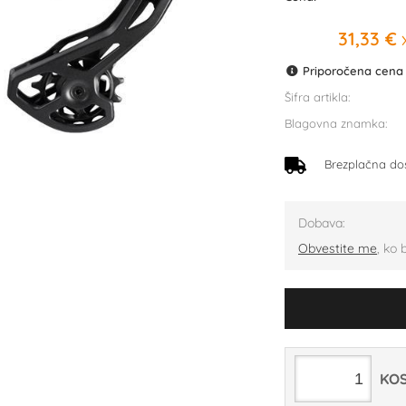
31,33 €
x
Priporočena cena p
Šifra artikla:
Blagovna znamka:
Brezplačna do
Dobava:
Obvestite me
, ko 
KO