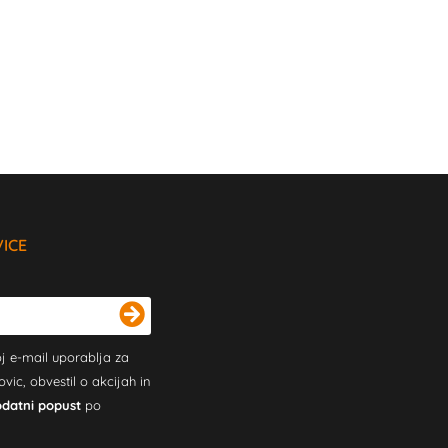
VICE
j e-mail uporablja za
c, obvestil o akcijah in
odatni popust
po