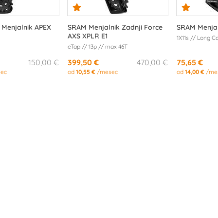
 Menjalnik APEX
SRAM Menjalnik Zadnji Force
SRAM Menjal
AXS XPLR E1
1X11s // Long C
eTap // 13p // max 46T
150,00 €
399,50 €
470,00 €
75,65 €
ec
od
10,55 €
/mesec
od
14,00 €
/me