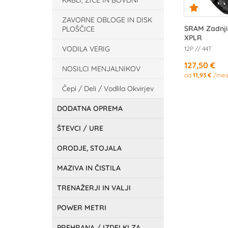
KABLI, ŽICE IN BOVDNI
ZAVORNE OBLOGE IN DISK
SRAM Zadnji
PLOŠČICE
XPLR
VODILA VERIG
12P // 44T
127,50 €
NOSILCI MENJALNIKOV
od
11,93 €
/mes
Čepi / Deli / Vodlila Okvirjev
DODATNA OPREMA
ŠTEVCI / URE
ORODJE, STOJALA
MAZIVA IN ČISTILA
TRENAŽERJI IN VALJI
POWER METRI
PREHRANA / IZDELKI ZA