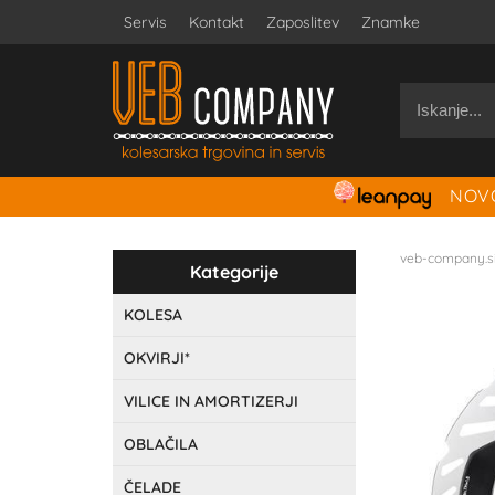
Servis
Kontakt
Zaposlitev
Znamke
NOVO
veb-company.s
Kategorije
KOLESA
OKVIRJI*
VILICE IN AMORTIZERJI
OBLAČILA
ČELADE