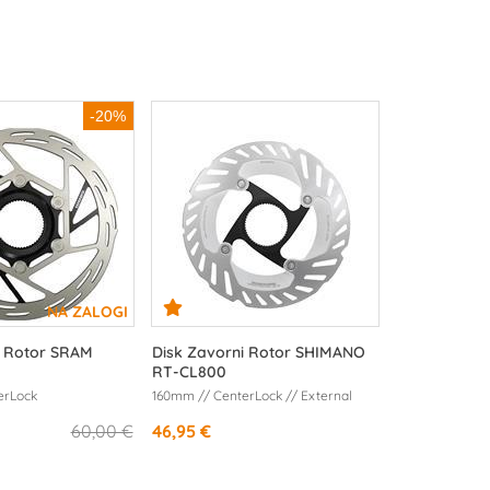
-20%
i Rotor SRAM
Disk Zavorni Rotor SHIMANO
RT-CL800
erLock
160mm // CenterLock // External
60,00 €
46,95 €