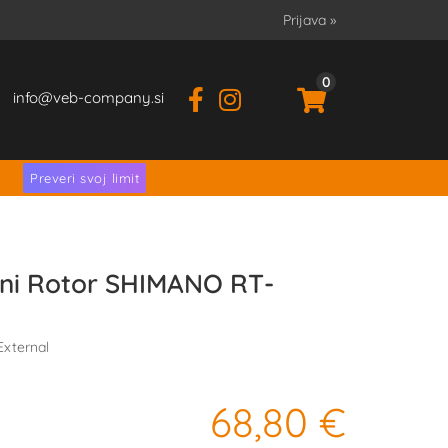
Prijava
»
0
info
veb-company.si
.
Preveri svoj limit
rni Rotor SHIMANO RT-
xternal
68,80 €