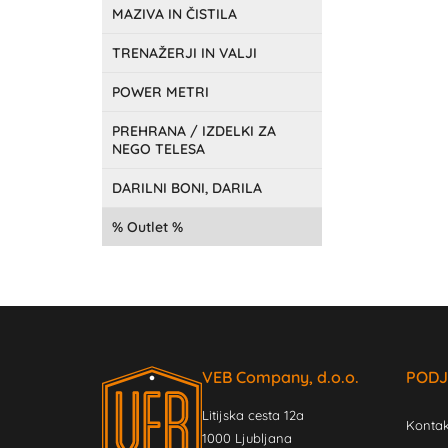
MAZIVA IN ČISTILA
TRENAŽERJI IN VALJI
POWER METRI
PREHRANA / IZDELKI ZA
NEGO TELESA
DARILNI BONI, DARILA
Outlet
VEB Company, d.o.o.
PODJ
Litijska cesta 12a
Kontak
1000 Ljubljana