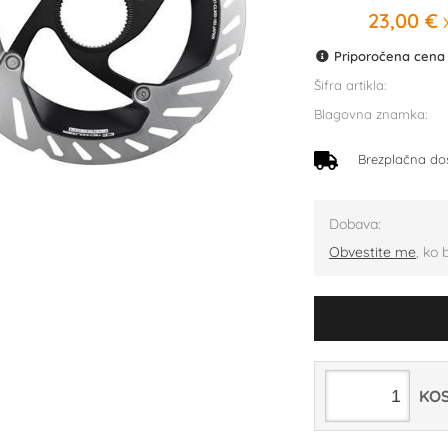
23,00 €
x
Priporočena cena p
Šifra artikla:
Blagovna znamka:
Brezplačna do
Dobava:
Obvestite me
, ko 
KO