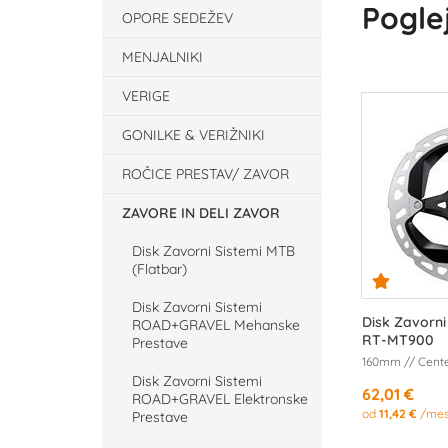
Poglej
OPORE SEDEŽEV
MENJALNIKI
VERIGE
GONILKE & VERIŽNIKI
ROČICE PRESTAV/ ZAVOR
ZAVORE IN DELI ZAVOR
Disk Zavorni Sistemi MTB
(Flatbar)
Disk Zavorni Sistemi
Disk Zavorn
ROAD+GRAVEL Mehanske
RT-MT900
Prestave
160mm // Cente
Disk Zavorni Sistemi
62,01 €
ROAD+GRAVEL Elektronske
od
11,42 €
/me
Prestave