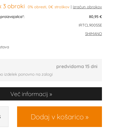
 3 obroki
0% obresti, 0€ stroškov
roizvajalca*:
80,95 €
IRTCL900SSE
SHIMANO
stava
predvidoma 15 dni
bo izdelek ponovno na zalogi
Več informacij
Dodaj v košarico
S