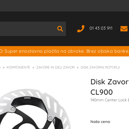
01 43 03 911
: Super enostavna plačila na obroke. Brez obiska banke
i
KOMPONENTE
ZAVORE IN DELI ZAVOR
DISK ZAVORNI ROTORJI
Disk Zavo
CL900
140mm Center Lock E
Naša cena: