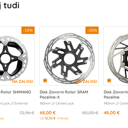
 tudi
-15%
-15%
i Rotor SHIMANO
Disk Zavorni Rotor SRAM
Disk Zavorn
Paceline-X
Paceline
rLock // External
160mm // CenterLock
140mm // Cent
72,96 €
68,00 €
80,00 €
48,00 €
sec
od
12,53 €
/mesec