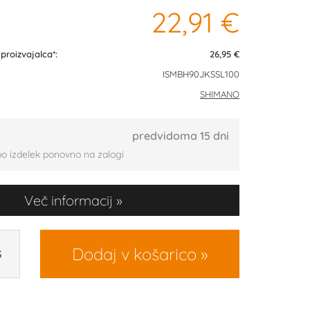
22,91 €
roizvajalca*:
26,95 €
ISMBH90JKSSL100
SHIMANO
predvidoma 15 dni
bo izdelek ponovno na zalogi
Več informacij
Dodaj v košarico
S