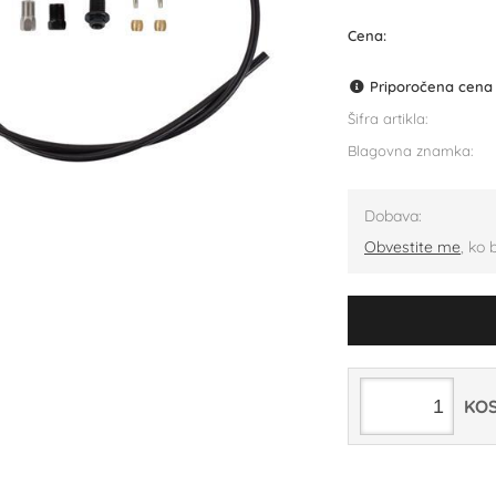
Cena:
Priporočena cena p
Šifra artikla:
Blagovna znamka:
Dobava:
Obvestite me
, ko 
KO