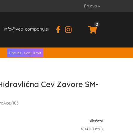
Prijava
»
0
info
veb-company.si
.
Preveri svoj limit
idravlična Cev Zavore SM-
raAce/105
26,95 €
4,04 € (15%)