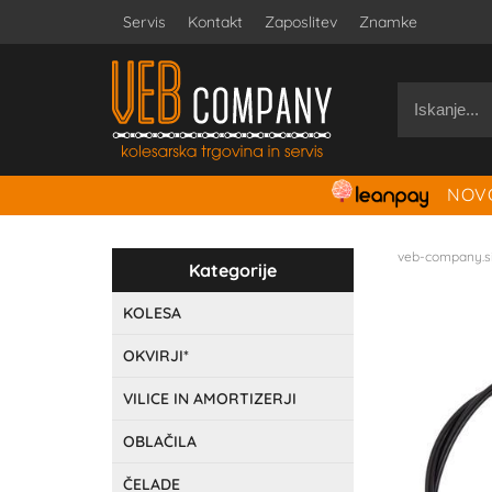
Servis
Kontakt
Zaposlitev
Znamke
NOVO
veb-company.s
Kategorije
KOLESA
OKVIRJI*
VILICE IN AMORTIZERJI
OBLAČILA
ČELADE