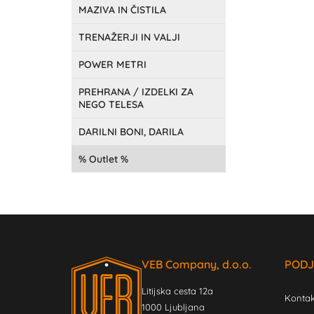
MAZIVA IN ČISTILA
TRENAŽERJI IN VALJI
POWER METRI
PREHRANA / IZDELKI ZA
NEGO TELESA
DARILNI BONI, DARILA
Outlet
VEB Company, d.o.o.
PODJ
Litijska cesta 12a
Kontak
1000 Ljubljana