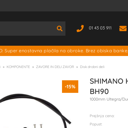
01 43 03 911
: Super enostavna plačila na obroke. Brez obiska banke
i
KOMPONENTE
ZAVORE IN DELI ZAVOR
Disk drobni deli
SHIMANO H
-15%
BH90
1000mm Ultegra/Du
Prejšnja cena:
Popust: