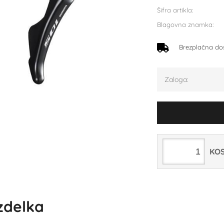
Šifra artikla:
Blagovna znamka:
Brezplačna do
Zaloga:
KO
izdelka