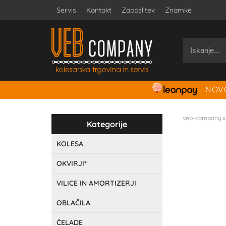
Servis
Kontakt
Zaposlitev
Znamke
NOVO
veb-company.s
Kategorije
KOLESA
OKVIRJI*
VILICE IN AMORTIZERJI
OBLAČILA
ČELADE