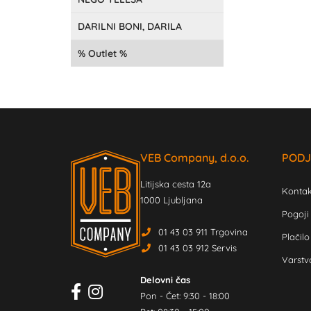
DARILNI BONI, DARILA
Outlet
VEB Company, d.o.o.
PODJ
Litijska cesta 12a
Kontak
1000 Ljubljana
Pogoji
01 43 03 911 Trgovina
Plačilo
01 43 03 912 Servis
Varstv
Delovni čas
Pon - Čet: 9:30 - 18:00