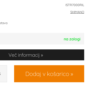
ISTR7000RIL
SHIMANO
stava
na zalogi
Več informacij
Dodaj v košarico
S