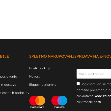
ETJE
SPLETNO NAKUPOVANJE
PRIJAVA NA E-NO
t
Izdelki v akciji
 poslovanja
Novosti
Soglašam, da se mo
 in dostava
Blagovne znamke
namene prejemanja novi
o osebnih podatkov
ekskluzivne
kode za d
elektronski pošti.