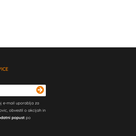
VICE
j e-mail uporablja za
c, obvestil o akcijah in
odatni popust
po