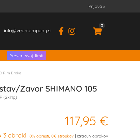
Prijava
»
0
info
veb-company.si
.
Preveri svoj limit
AD Rim Brake
estav/Zavor SHIMANO 105
P (2x11p)
117,95 €
 3 obroki
0% obresti, 0€ stroškov