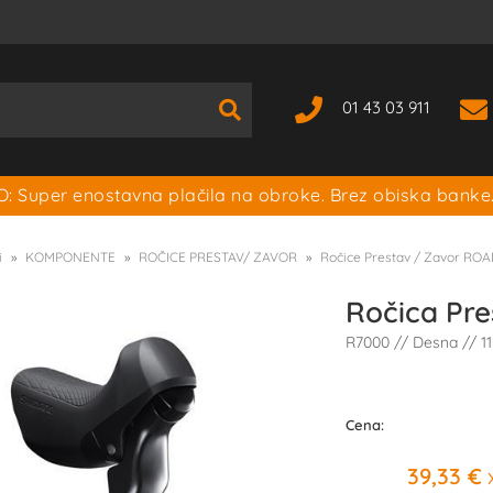
01 43 03 911
: Super enostavna plačila na obroke. Brez obiska banke
i
KOMPONENTE
ROČICE PRESTAV/ ZAVOR
Ročice Prestav / Zavor RO
Ročica Pr
R7000 // Desna // 11
Cena:
39,33 €
x